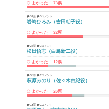
よかった！ 73票
87.9518072
Complete
32票
3コメント
岩崎ひろみ（吉田朝子役）
よかった！ 32票
38.55421686747%
0%
Complete
Complete
28票
3コメント
松田悟志（白鳥新二役）
よかった！ 12票
14.457831325301%
19.277108433735%
Complete
Complete
33票
2コメント
萩原みのり（佐々木由紀役）
よかった！ 26票
31.325301204819%
8.433734939759%
Complete
Complete
13票
1コメント