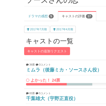
ソースさんの恋
ドラマの感想
キャストの評価
5
17
2017年7月期
2017年4月期
キャストの一覧
キャストの追加リクエスト
39票
3コメント
ミムラ（後藤ミカ・ソースさん役）
よかった！ 24票
28.915662650602%
18.072289156627%
Complete
Complete
83票
5コメント
千葉雄大（宇野正直役）