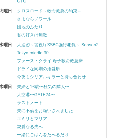
GTO
火曜日
クロスロード～救命救急の約束～
さよならノワール
団地のふたり
君の好きは無敵
水曜日
大追跡～警視庁SSBC強行犯係～ Season2
Tokyo middle 30
ファーストクライ 母子救命救急班
ドライな同期の溺愛癖
今夜もシリアルキラーと待ち合わせ
木曜日
夫婦と16歳〜狂気の隣人〜
大空港〜GATE24〜
ラストノート
夫に不倫をお願いされました
エミリとマリア
親愛なる夫へ
一緒にごはんをたべるだけ