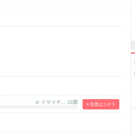
イマイチ... 15票
投票はコチラ