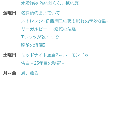
未婚詐欺 私の知らない彼の顔
金曜日
名探偵のままでいて
ストレンジ -伊藤潤二の夜も眠れぬ奇妙な話-
リーガルビート -逆転の法廷
Tシャツが乾くまで
晩酌の流儀5
土曜日
ミッドナイト屋台2～ル・モンドゥ
告白－25年目の秘密－
月～金
風、薫る