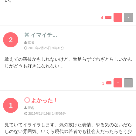
い。
4
+
-
%
100%
Complete
Complete
イマイチ...
2
匿名
2019年2月25日 9時31分
敢えての演技かもしれないけど、舌足らずでわざとらしいかん
じがどうも好きになれない…
3
+
-
%
100%
Complete
Complete
よかった！
1
匿名
2019年1月19日 14時06分
見ていてイライラします。気の抜けた表情、やる気のないだら
しのない雰囲気、いくら現代の若者でも社会人だったらもう少