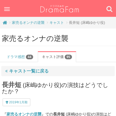
Toggle
navigation
家売るオンナの逆襲
キャスト
長井短 (床嶋ゆかり役)
家売るオンナの逆襲
ドラマ感想
キャスト評価
44
95
キャスト一覧に戻る
長井短
(床嶋ゆかり役)の演技はどうでし
たか？
2019年1月期
『
家売るオンナの逆襲
』での
長井短
(床嶋ゆかり役)の演技はど