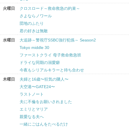
火曜日
クロスロード～救命救急の約束～
さよならノワール
団地のふたり
君の好きは無敵
水曜日
大追跡～警視庁SSBC強行犯係～ Season2
Tokyo middle 30
ファーストクライ 母子救命救急班
ドライな同期の溺愛癖
今夜もシリアルキラーと待ち合わせ
木曜日
夫婦と16歳〜狂気の隣人〜
大空港〜GATE24〜
ラストノート
夫に不倫をお願いされました
エミリとマリア
親愛なる夫へ
一緒にごはんをたべるだけ