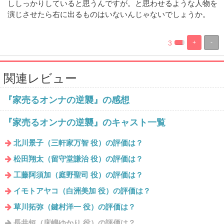
ししっかりしていると思うんですが。と思わせるような人物を
演じさせたら右に出るものはいないんじゃないでしょうか。
3
+
-
%
100%
Complete
Complete
関連レビュー
『家売るオンナの逆襲』の感想
『家売るオンナの逆襲』のキャスト一覧
北川景子（三軒家万智 役）の評価は？
松田翔太（留守堂謙治 役）の評価は？
工藤阿須加（庭野聖司 役）の評価は？
イモトアヤコ（白洲美加 役）の評価は？
草川拓弥（鍵村洋一 役）の評価は？
長井短（床嶋ゆかり 役）の評価は？