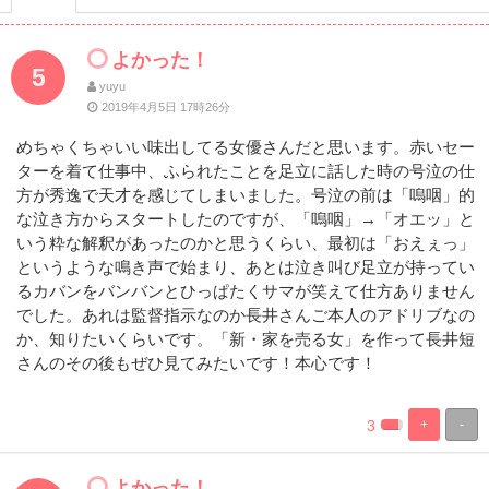
よかった！
5
yuyu
2019年4月5日 17時26分
めちゃくちゃいい味出してる女優さんだと思います。赤いセー
ターを着て仕事中、ふられたことを足立に話した時の号泣の仕
方が秀逸で天才を感じてしまいました。号泣の前は「嗚咽」的
な泣き方からスタートしたのですが、「嗚咽」→「オエッ」と
いう粋な解釈があったのかと思うくらい、最初は「おえぇっ」
というような鳴き声で始まり、あとは泣き叫び足立が持ってい
るカバンをバンバンとひっぱたくサマが笑えて仕方ありません
でした。あれは監督指示なのか長井さんご本人のアドリブなの
か、知りたいくらいです。「新・家を売る女」を作って長井短
さんのその後もぜひ見てみたいです！本心です！
3
+
-
%
100%
Complete
Complete
よかった！