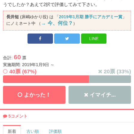
うでしたか？あえて2択で評価してみて下さい。
長井短
(床嶋ゆかり役) は 「
2019年1月期 勝手にアカデミー賞
」
→ 今、何位？
にノミネート中 （
）
LINE
60
合計:
票
実施期間: 2019年1月9日 ～
40
票 (
67
%)
20
票 (
33
%)
よかった！
イマイチ...
5コメント
新着
古い順
評価順