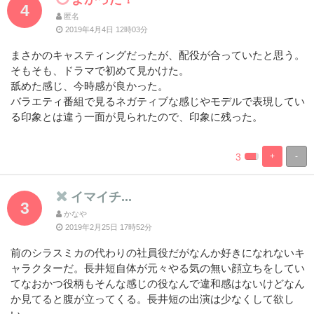
4
匿名
2019年4月4日 12時03分
まさかのキャスティングだったが、配役が合っていたと思う。
そもそも、ドラマで初めて見かけた。
舐めた感じ、今時感が良かった。
バラエティ番組で見るネガティブな感じやモデルで表現してい
る印象とは違う一面が見られたので、印象に残った。
3
+
-
%
100%
Complete
Complete
イマイチ...
3
かなや
2019年2月25日 17時52分
前のシラスミカの代わりの社員役だがなんか好きになれないキ
ャラクターだ。長井短自体が元々やる気の無い顔立ちをしてい
てなおかつ役柄もそんな感じの役なんで違和感はないけどなん
か見てると腹が立ってくる。長井短の出演は少なくして欲し