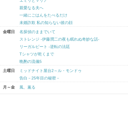
エミリとマリア
親愛なる夫へ
一緒にごはんをたべるだけ
未婚詐欺 私の知らない彼の顔
金曜日
名探偵のままでいて
ストレンジ -伊藤潤二の夜も眠れぬ奇妙な話-
リーガルビート -逆転の法廷
Tシャツが乾くまで
晩酌の流儀5
土曜日
ミッドナイト屋台2～ル・モンドゥ
告白－25年目の秘密－
月～金
風、薫る