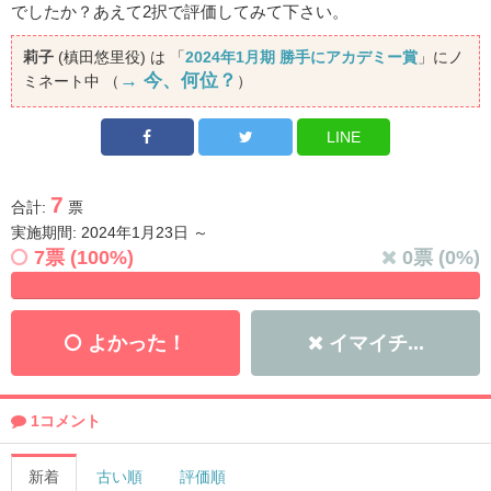
でしたか？あえて2択で評価してみて下さい。
莉子
(槙田悠里役) は 「
2024年1月期 勝手にアカデミー賞
」にノ
→ 今、何位？
ミネート中 （
）
LINE
7
合計:
票
実施期間: 2024年1月23日 ～
7
票 (
100
%)
0
票 (
0
%)
よかった！
イマイチ...
1コメント
新着
古い順
評価順