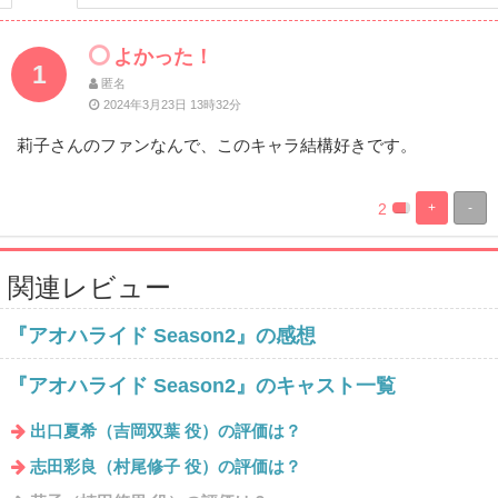
よかった！
1
匿名
2024年3月23日 13時32分
莉子さんのファンなんで、このキャラ結構好きです。
2
+
-
%
100%
Complete
Complete
関連レビュー
『アオハライド Season2』の感想
『アオハライド Season2』のキャスト一覧
出口夏希（吉岡双葉 役）の評価は？
志田彩良（村尾修子 役）の評価は？