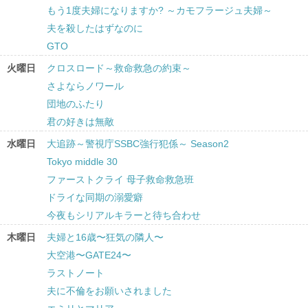
もう1度夫婦になりますか? ～カモフラージュ夫婦～
夫を殺したはずなのに
GTO
火曜日
クロスロード～救命救急の約束～
さよならノワール
団地のふたり
君の好きは無敵
水曜日
大追跡～警視庁SSBC強行犯係～ Season2
Tokyo middle 30
ファーストクライ 母子救命救急班
ドライな同期の溺愛癖
今夜もシリアルキラーと待ち合わせ
木曜日
夫婦と16歳〜狂気の隣人〜
大空港〜GATE24〜
ラストノート
夫に不倫をお願いされました