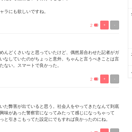
ャラにも欲しいですね。
2
+
-
%
100%
Complete
Complete
めんどくさいなと思っていたけど、偶然居合わせた記者がガ
いなしていたのがちょっと意外。ちゃんと言うべきことは言
たない。スマートで良かった。
2
+
-
%
100%
Complete
Complete
いた弊害が出ていると思う。社会人をやってきたなんて到底
興味があった警察官になってみたって感じになっちゃって
っと引きこもってた設定にでもすれば良かったのにね。