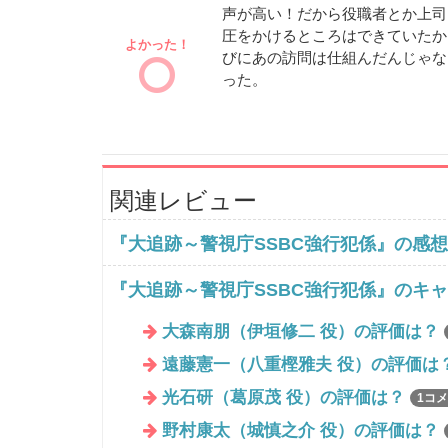
声が高い！だから役職者とか上司
圧をかけるところはできていたか
よかった！
びにあの訪問は仕組んだんじゃな
った。
関連レビュー
『大追跡～警視庁SSBC強行犯係』の感想
『大追跡～警視庁SSBC強行犯係』のキ
大森南朋（伊垣修二 役）の評価は？
遠藤憲一（八重樫雅夫 役）の評価は
光石研（葛原茂 役）の評価は？
1コ
野村康太（城慎之介 役）の評価は？