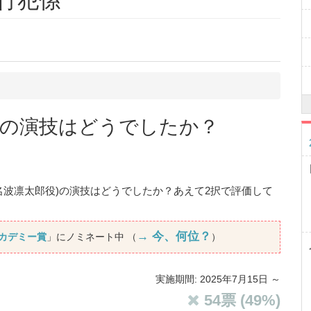
強行犯係
) の演技はどうでしたか？
名波凛太郎役)の演技はどうでしたか？あえて2択で評価して
→ 今、何位？
アカデミー賞
」にノミネート中 （
）
実施期間: 2025年7月15日 ～
54
票 (
49
%)