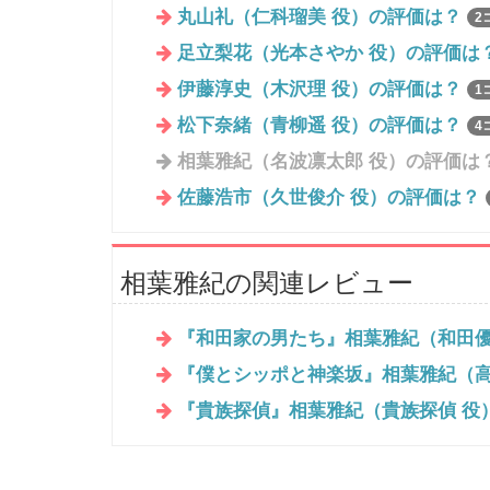
丸山礼（仁科瑠美 役）の評価は？
2
足立梨花（光本さやか 役）の評価は
伊藤淳史（木沢理 役）の評価は？
1
松下奈緒（青柳遥 役）の評価は？
4
相葉雅紀（名波凛太郎 役）の評価は
佐藤浩市（久世俊介 役）の評価は？
相葉雅紀の関連レビュー
『和田家の男たち』相葉雅紀（和田優
『僕とシッポと神楽坂』相葉雅紀（高
『貴族探偵』相葉雅紀（貴族探偵 役