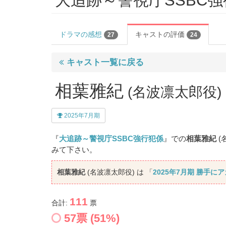
大追跡～警視庁SSBC
ドラマの感想
キャストの評価
27
24
キャスト一覧に戻る
相葉雅紀
(名波凛太郎役
2025年7月期
『
大追跡～警視庁SSBC強行犯係
』での
相葉雅紀
(
みて下さい。
相葉雅紀
(名波凛太郎役) は 「
2025年7月期 勝手に
111
合計:
票
57
票 (
51
%)