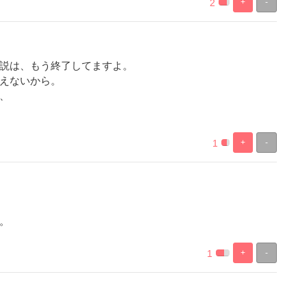
2
+
-
%
100%
Complete
Complete
説は、もう終了してますよ。
えないから。
、
1
+
-
%
100%
Complete
Complete
。
1
+
-
%
100%
Complete
Complete