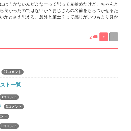
には向かないんだよなーって思って見始めたけど、ちゃんと
ら良かったのではないか？おじさんの名前をちらつかせるた
いかとさえ思える。意外と策士？って感じがいつもより良か
2
+
-
%
100%
Complete
Complete
27コメント
ャスト一覧
3コメント
？
3コメント
メント
1コメント