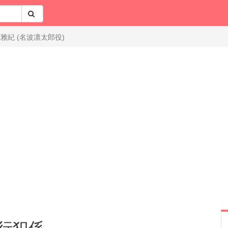
.
雅紀 (名波凛太郎役)