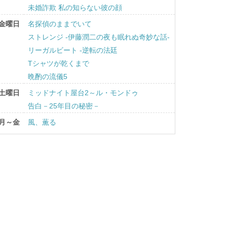
未婚詐欺 私の知らない彼の顔
金曜日
名探偵のままでいて
ストレンジ -伊藤潤二の夜も眠れぬ奇妙な話-
リーガルビート -逆転の法廷
Tシャツが乾くまで
晩酌の流儀5
土曜日
ミッドナイト屋台2～ル・モンドゥ
告白－25年目の秘密－
月～金
風、薫る