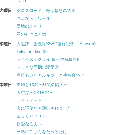
GTO
火曜日
クロスロード～救命救急の約束～
さよならノワール
団地のふたり
君の好きは無敵
水曜日
大追跡～警視庁SSBC強行犯係～ Season2
Tokyo middle 30
ファーストクライ 母子救命救急班
ドライな同期の溺愛癖
今夜もシリアルキラーと待ち合わせ
木曜日
夫婦と16歳〜狂気の隣人〜
大空港〜GATE24〜
ラストノート
夫に不倫をお願いされました
エミリとマリア
親愛なる夫へ
一緒にごはんをたべるだけ