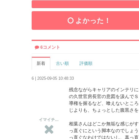
よかった！
6コメント
新着
古い順
評価順
6 | 2025-09-05 10:48:33
残念ながらキャリアのインテリに
の久世官房長官の意図を汲んでＳ
導権を握るなど、喰えないところ
じよりも、ちょっとした腹黒さを
イマイチ...
相葉さんはどこか無垢な感じがす
っ直ぐにという脚本なのでしょう
っ直ぐなわけではないし、真っ直