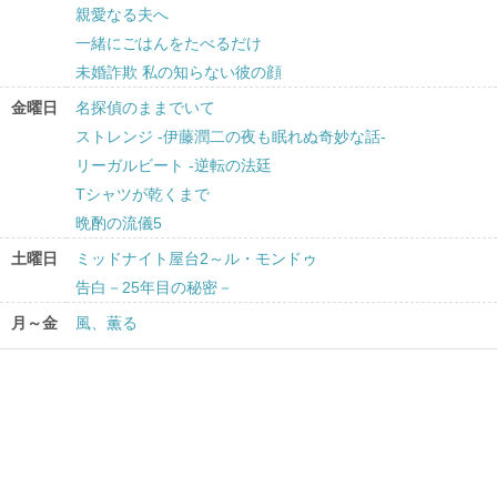
親愛なる夫へ
一緒にごはんをたべるだけ
未婚詐欺 私の知らない彼の顔
金曜日
名探偵のままでいて
ストレンジ -伊藤潤二の夜も眠れぬ奇妙な話-
リーガルビート -逆転の法廷
Tシャツが乾くまで
晩酌の流儀5
土曜日
ミッドナイト屋台2～ル・モンドゥ
告白－25年目の秘密－
月～金
風、薫る