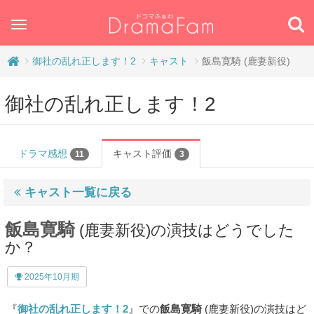
Toggle
navigation
御社の乱れ正します！2
キャスト
飯島寛騎 (鹿妻新役)
御社の乱れ正します！2
ドラマ感想
キャスト評価
11
3
キャスト一覧に戻る
飯島寛騎
(鹿妻新役)の演技はどうでした
か？
2025年10月期
『
御社の乱れ正します！2
』での
飯島寛騎
(鹿妻新役)の演技はど