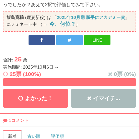
うでしたか？あえて2択で評価してみて下さい。
飯島寛騎
(鹿妻新役) は 「
2025年10月期 勝手にアカデミー賞
」
→ 今、何位？
にノミネート中 （
）
LINE
25
合計:
票
実施期間: 2025年10月6日 ～
25
票 (
100
%)
0
票 (
0
%)
よかった！
イマイチ...
1コメント
新着
古い順
評価順