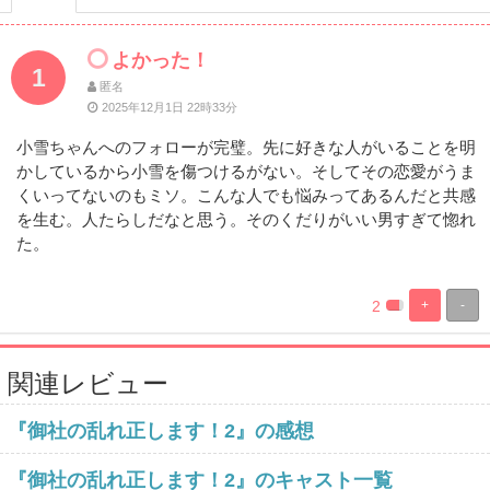
よかった！
1
匿名
2025年12月1日 22時33分
小雪ちゃんへのフォローが完璧。先に好きな人がいることを明
かしているから小雪を傷つけるがない。そしてその恋愛がうま
くいってないのもミソ。こんな人でも悩みってあるんだと共感
を生む。人たらしだなと思う。そのくだりがいい男すぎて惚れ
た。
2
+
-
%
100%
Complete
Complete
関連レビュー
『御社の乱れ正します！2』の感想
『御社の乱れ正します！2』のキャスト一覧