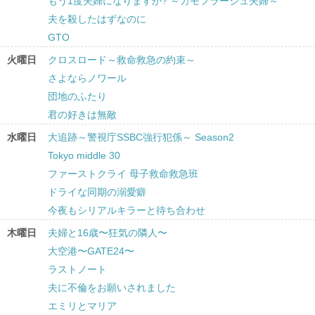
もう1度夫婦になりますか? ～カモフラージュ夫婦～
夫を殺したはずなのに
GTO
火曜日
クロスロード～救命救急の約束～
さよならノワール
団地のふたり
君の好きは無敵
水曜日
大追跡～警視庁SSBC強行犯係～ Season2
Tokyo middle 30
ファーストクライ 母子救命救急班
ドライな同期の溺愛癖
今夜もシリアルキラーと待ち合わせ
木曜日
夫婦と16歳〜狂気の隣人〜
大空港〜GATE24〜
ラストノート
夫に不倫をお願いされました
エミリとマリア