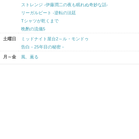
ストレンジ -伊藤潤二の夜も眠れぬ奇妙な話-
リーガルビート -逆転の法廷
Tシャツが乾くまで
晩酌の流儀5
土曜日
ミッドナイト屋台2～ル・モンドゥ
告白－25年目の秘密－
月～金
風、薫る