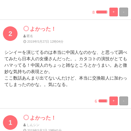
8
+
-
%
100%
Complete
Complete
よかった！
2
匿名
2019年5月27日 12時04分
シンイーを演じてるのは本当に中国人なのかな、と思って調べ
てみたら日本人の女優さんだった。。カタコトの演技がとても
ハマってる！中国人のちょっと雑なところとかうまい。あと微
妙な気持ちの表現とか。
ここ数話あんまり出てないんだけど、本当に交換殺人に加わっ
てしまったのかな。。気になる。
6
+
-
%
100%
Complete
Complete
よかった！
1
しんシン
2019年5月1日 19時41分