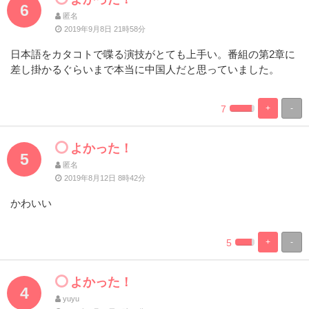
6
匿名
2019年9月8日 21時58分
日本語をカタコトで喋る演技がとても上手い。番組の第2章に
差し掛かるぐらいまで本当に中国人だと思っていました。
7
+
-
%
100%
Complete
Complete
よかった！
5
匿名
2019年8月12日 8時42分
かわいい
5
+
-
%
100%
Complete
Complete
よかった！
4
yuyu