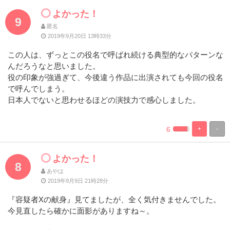
よかった！
9
匿名
2019年9月20日 13時33分
この人は、ずっとこの役名で呼ばれ続ける典型的なパターンな
んだろうなと思いました。
役の印象が強過ぎて、今後違う作品に出演されても今回の役名
で呼んでしまう。
日本人でないと思わせるほどの演技力で感心しました。
6
+
-
%
100%
Complete
Complete
よかった！
8
あやは
2019年9月9日 21時28分
『容疑者Xの献身』見てましたが、全く気付きませんでした。
今見直したら確かに面影がありますね～。