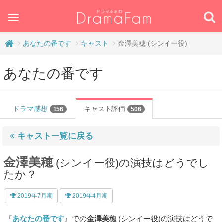
Toggle
navigation
あなたの番です
キャスト
金澤美穂 (シンイー役)
あなたの番です
ドラマ感想
キャスト評価
156
506
キャスト一覧に戻る
金澤美穂
(シンイー役)の演技はどうでし
たか？
2019年7月期
2019年4月期
『
あなたの番です
』での
金澤美穂
(シンイー役)の演技はどうで