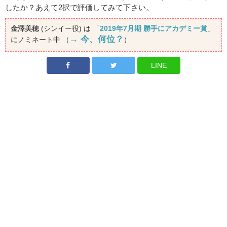
したか？あえて2択で評価してみて下さい。
金澤美穂
(シンイー役) は 「
2019年7月期 勝手にアカデミー賞
」
→ 今、何位？
にノミネート中 （
）
LINE