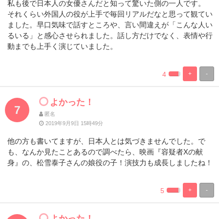
私も後で日本人の女優さんだと知って驚いた側の一人です。
それくらい外国人の役が上手で毎回リアルだなと思って観てい
ました。早口気味で話すところや、言い間違えが「こんな人い
るいる」と感心させられました。話し方だけでなく、表情や行
動までも上手く演じていました。
4
+
-
%
100%
Complete
Complete
よかった！
7
匿名
2019年9月9日 15時49分
他の方も書いてますが、日本人とは気づきませんでした。で
も、なんか見たことあるので調べたら、映画『容疑者Xの献
身』の、松雪泰子さんの娘役の子！演技力も成長しましたね！
5
+
-
%
100%
Complete
Complete
よかった！