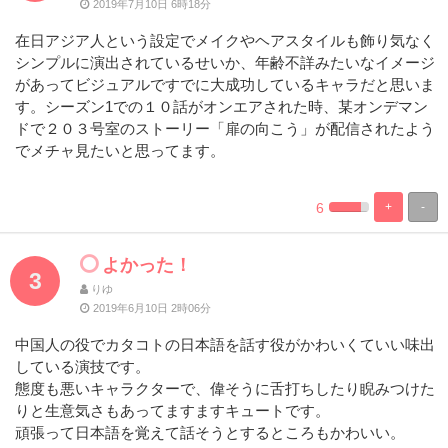
2019年7月10日 6時18分
在日アジア人という設定でメイクやヘアスタイルも飾り気なく
シンプルに演出されているせいか、年齢不詳みたいなイメージ
があってビジュアルですでに大成功しているキャラだと思いま
す。シーズン1での１０話がオンエアされた時、某オンデマン
ドで２０３号室のストーリー「扉の向こう」が配信されたよう
でメチャ見たいと思ってます。
6
+
-
%
100%
Complete
Complete
よかった！
3
りゆ
2019年6月10日 2時06分
中国人の役でカタコトの日本語を話す役がかわいくていい味出
している演技です。
態度も悪いキャラクターで、偉そうに舌打ちしたり睨みつけた
りと生意気さもあってますますキュートです。
頑張って日本語を覚えて話そうとするところもかわいい。