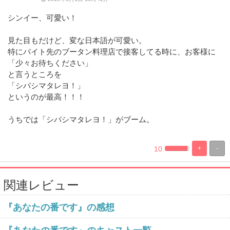
シンイー、可愛い！
見た目もだけど、変な日本語が可愛い。
特にバイト先のブータン料理店で接客してる時に、お客様に
「少々お待ちください」
と言うところを
「シバシマタレヨ！」
というのが最高！！！
うちでは「シバシマタレヨ！」がブーム。
10
+
-
%
100%
Complete
Complete
関連レビュー
『あなたの番です』の感想