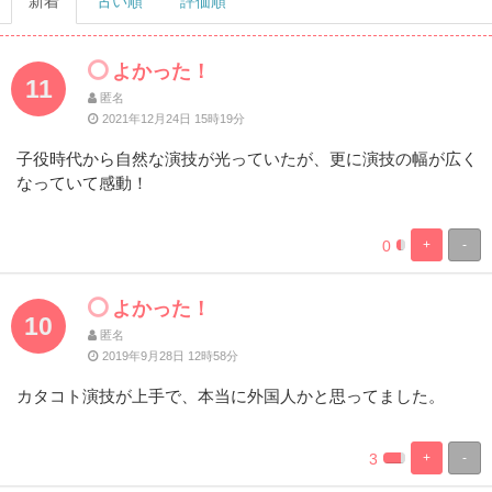
新着
古い順
評価順
よかった！
11
匿名
2021年12月24日 15時19分
子役時代から自然な演技が光っていたが、更に演技の幅が広く
なっていて感動！
0
+
-
%
100%
Complete
Complete
よかった！
10
匿名
2019年9月28日 12時58分
カタコト演技が上手で、本当に外国人かと思ってました。
3
+
-
%
100%
Complete
Complete