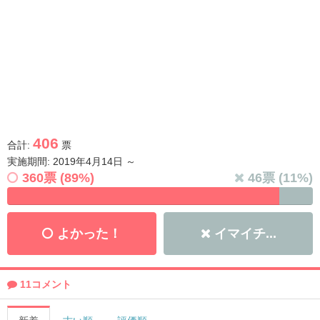
406
合計:
票
実施期間: 2019年4月14日 ～
360
票 (
89
%)
46
票 (
11
%)
よかった！
イマイチ...
11コメント