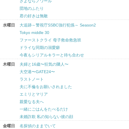
さよならノワール
団地のふたり
君の好きは無敵
水曜日
大追跡～警視庁SSBC強行犯係～ Season2
Tokyo middle 30
ファーストクライ 母子救命救急班
ドライな同期の溺愛癖
今夜もシリアルキラーと待ち合わせ
木曜日
夫婦と16歳〜狂気の隣人〜
大空港〜GATE24〜
ラストノート
夫に不倫をお願いされました
エミリとマリア
親愛なる夫へ
一緒にごはんをたべるだけ
未婚詐欺 私の知らない彼の顔
金曜日
名探偵のままでいて