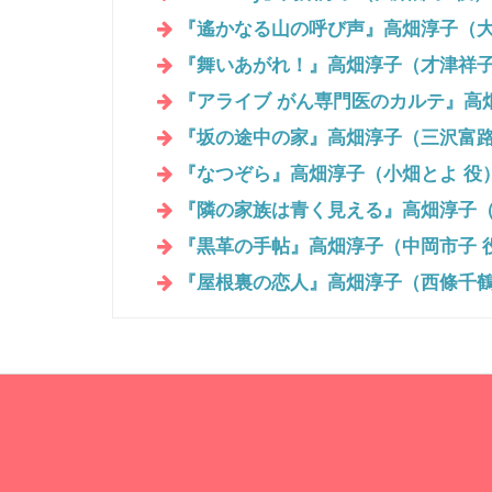
『遙かなる山の呼び声』高畑淳子（大
『舞いあがれ！』高畑淳子（才津祥子
『アライブ がん専門医のカルテ』高
『坂の途中の家』高畑淳子（三沢富路
『なつぞら』高畑淳子（小畑とよ 役
『隣の家族は青く見える』高畑淳子（
『黒革の手帖』高畑淳子（中岡市子 
『屋根裏の恋人』高畑淳子（西條千鶴