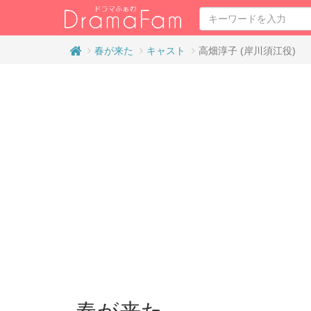
春が来た
キャスト
高畑淳子 (岸川須江役)