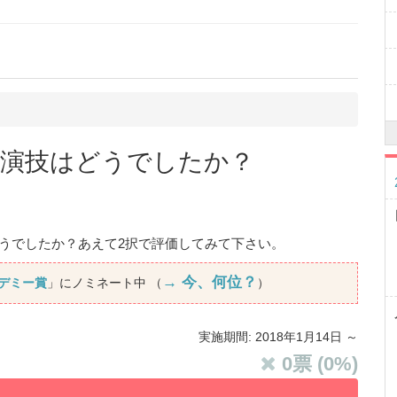
 の演技はどうでしたか？
どうでしたか？あえて2択で評価してみて下さい。
→ 今、何位？
カデミー賞
」にノミネート中 （
）
実施期間: 2018年1月14日 ～
0
票 (
0
%)