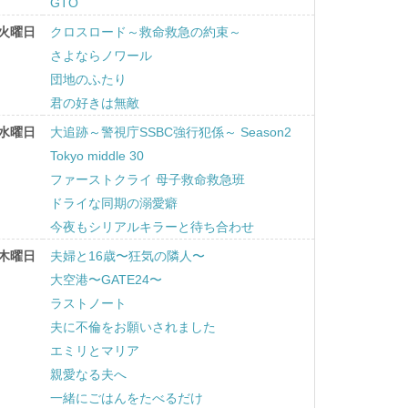
GTO
火曜日
クロスロード～救命救急の約束～
さよならノワール
団地のふたり
君の好きは無敵
水曜日
大追跡～警視庁SSBC強行犯係～ Season2
Tokyo middle 30
ファーストクライ 母子救命救急班
ドライな同期の溺愛癖
今夜もシリアルキラーと待ち合わせ
木曜日
夫婦と16歳〜狂気の隣人〜
大空港〜GATE24〜
ラストノート
夫に不倫をお願いされました
エミリとマリア
親愛なる夫へ
一緒にごはんをたべるだけ