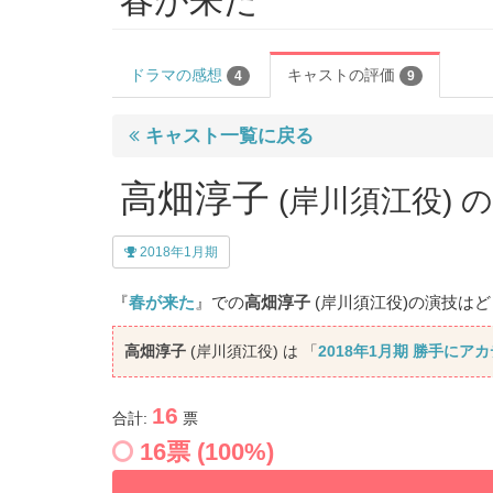
春が来た
ドラマの感想
キャストの評価
4
9
キャスト一覧に戻る
高畑淳子
(岸川須江役)
2018年1月期
『
春が来た
』での
高畑淳子
(岸川須江役)の演技は
高畑淳子
(岸川須江役) は 「
2018年1月期 勝手にア
16
合計:
票
16
票 (
100
%)