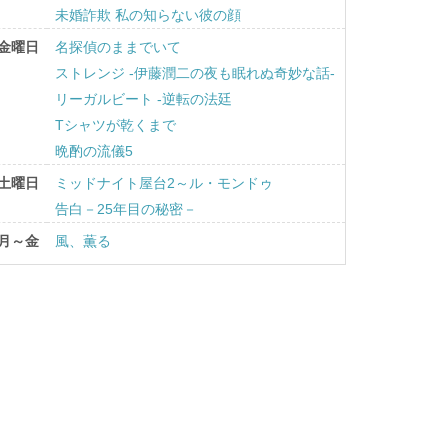
未婚詐欺 私の知らない彼の顔
金曜日
名探偵のままでいて
ストレンジ -伊藤潤二の夜も眠れぬ奇妙な話-
リーガルビート -逆転の法廷
Tシャツが乾くまで
晩酌の流儀5
土曜日
ミッドナイト屋台2～ル・モンドゥ
告白－25年目の秘密－
月～金
風、薫る