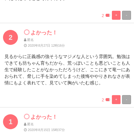
2
+
-
%
100%
Complete
Complete
よかった！
2
匿名
2020年8月27日 12時16分
見るからに正義感の強そうなマジメな人という雰囲気。勉強は
できても坊ちゃん育ちだから、荒っぽいことも悪どいことも人
生で経験したことがなかっただろうけど、ここにきて竜一にあ
おられて、脅しに手を染めてしまった後悔ややりきれなさが表
情にもよく表れてて、見ていて胸がいたむ感じ。
2
+
-
%
100%
Complete
Complete
よかった！
1
匿名
2020年8月15日 15時37分