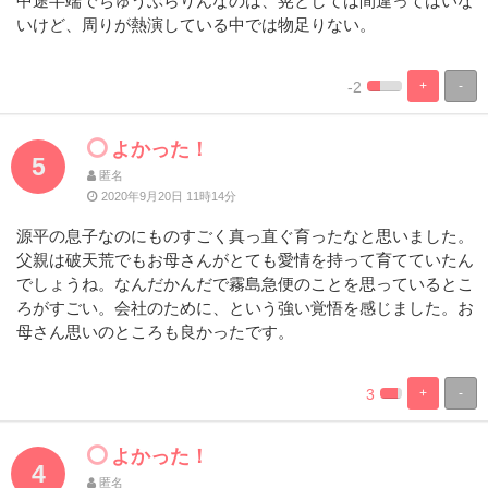
中途半端でちゅうぶらりんなのは、晃としては間違ってはいな
いけど、周りが熱演している中では物足りない。
-2
+
-
%
100%
Complete
Complete
よかった！
5
匿名
2020年9月20日 11時14分
源平の息子なのにものすごく真っ直ぐ育ったなと思いました。
父親は破天荒でもお母さんがとても愛情を持って育てていたん
でしょうね。なんだかんだで霧島急便のことを思っているとこ
ろがすごい。会社のために、という強い覚悟を感じました。お
母さん思いのところも良かったです。
3
+
-
%
100%
Complete
Complete
よかった！
4
匿名