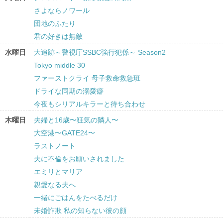
さよならノワール
団地のふたり
君の好きは無敵
水曜日
大追跡～警視庁SSBC強行犯係～ Season2
Tokyo middle 30
ファーストクライ 母子救命救急班
ドライな同期の溺愛癖
今夜もシリアルキラーと待ち合わせ
木曜日
夫婦と16歳〜狂気の隣人〜
大空港〜GATE24〜
ラストノート
夫に不倫をお願いされました
エミリとマリア
親愛なる夫へ
一緒にごはんをたべるだけ
未婚詐欺 私の知らない彼の顔