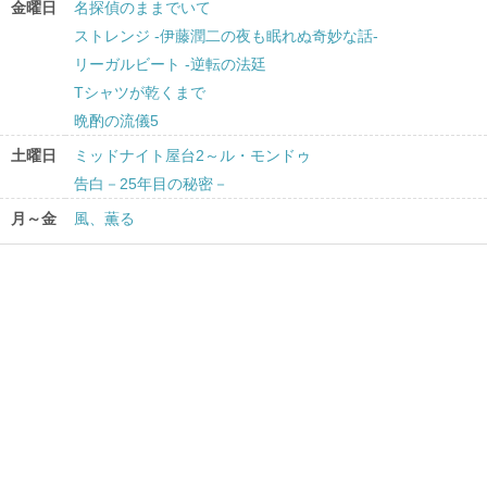
金曜日
名探偵のままでいて
ストレンジ -伊藤潤二の夜も眠れぬ奇妙な話-
リーガルビート -逆転の法廷
Tシャツが乾くまで
晩酌の流儀5
土曜日
ミッドナイト屋台2～ル・モンドゥ
告白－25年目の秘密－
月～金
風、薫る