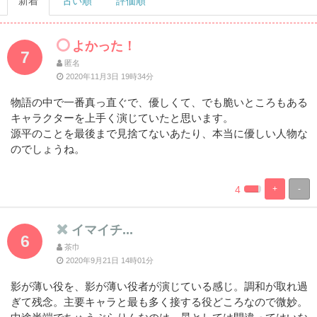
新着
古い順
評価順
よかった！
7
匿名
2020年11月3日 19時34分
物語の中で一番真っ直ぐで、優しくて、でも脆いところもある
キャラクターを上手く演じていたと思います。
源平のことを最後まで見捨てないあたり、本当に優しい人物な
のでしょうね。
4
+
-
%
100%
Complete
Complete
イマイチ...
6
茶巾
2020年9月21日 14時01分
影が薄い役を、影が薄い役者が演じている感じ。調和が取れ過
ぎて残念。主要キャラと最も多く接する役どころなので微妙。