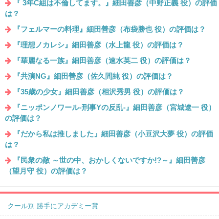
『 3年C組は不倫してます。』細田善彦（中野正義 役）の評価
は？
『フェルマーの料理』細田善彦（布袋勝也 役）の評価は？
『理想ノカレシ』細田善彦（水上龍 役）の評価は？
『華麗なる一族』細田善彦（速水英二 役）の評価は？
『共演NG』細田善彦（佐久間純 役）の評価は？
『35歳の少女』細田善彦（相沢秀男 役）の評価は？
『ニッポンノワール-刑事Yの反乱-』細田善彦（宮城遼一 役）
の評価は？
『だから私は推しました』細田善彦（小豆沢大夢 役）の評価
は？
『民衆の敵 ～世の中、おかしくないですか!?～』細田善彦
（望月守 役）の評価は？
クール別 勝手にアカデミー賞