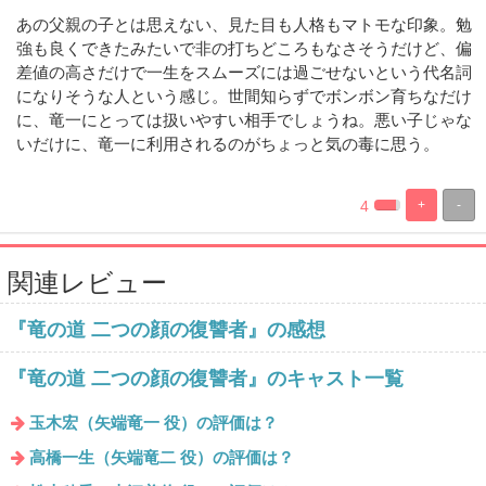
あの父親の子とは思えない、見た目も人格もマトモな印象。勉
強も良くできたみたいで非の打ちどころもなさそうだけど、偏
差値の高さだけで一生をスムーズには過ごせないという代名詞
になりそうな人という感じ。世間知らずでボンボン育ちなだけ
に、竜一にとっては扱いやすい相手でしょうね。悪い子じゃな
いだけに、竜一に利用されるのがちょっと気の毒に思う。
4
+
-
%
100%
Complete
Complete
関連レビュー
『竜の道 二つの顔の復讐者』の感想
『竜の道 二つの顔の復讐者』のキャスト一覧
玉木宏（矢端竜一 役）の評価は？
高橋一生（矢端竜二 役）の評価は？