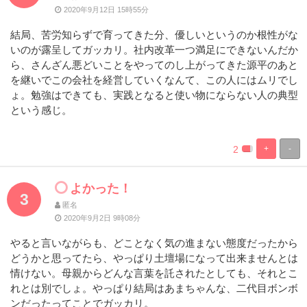
2020年9月12日 15時55分
結局、苦労知らずで育ってきた分、優しいというのか根性がな
いのが露呈してガッカリ。社内改革一つ満足にできないんだか
ら、さんざん悪どいことをやってのし上がってきた源平のあと
を継いでこの会社を経営していくなんて、この人にはムリでし
ょ。勉強はできても、実践となると使い物にならない人の典型
という感じ。
2
+
-
%
100%
Complete
Complete
よかった！
3
匿名
2020年9月2日 9時08分
やると言いながらも、どことなく気の進まない態度だったから
どうかと思ってたら、やっぱり土壇場になって出来ませんとは
情けない。母親からどんな言葉を託されたとしても、それとこ
れとは別でしょ。やっぱり結局はあまちゃんな、二代目ボンボ
ンだったってことでガッカリ。