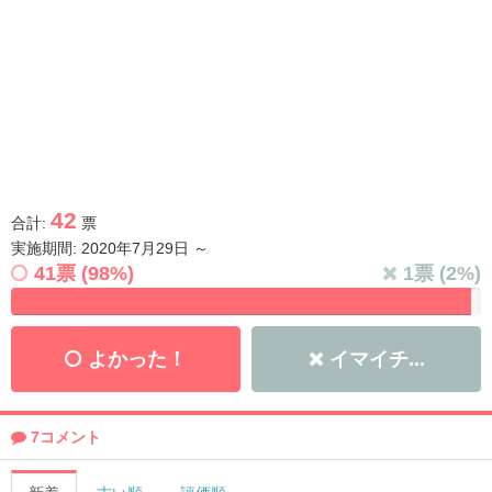
42
合計:
票
実施期間: 2020年7月29日 ～
41
票 (
98
%)
1
票 (
2
%)
よかった！
イマイチ...
7コメント