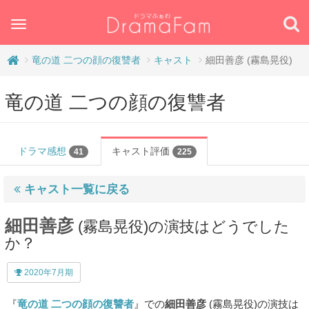
Toggle
navigation
竜の道 二つの顔の復讐者
キャスト
細田善彦 (霧島晃役)
竜の道 二つの顔の復讐者
ドラマ感想
キャスト評価
41
225
キャスト一覧に戻る
細田善彦
(霧島晃役)の演技はどうでした
か？
2020年7月期
『
竜の道 二つの顔の復讐者
』での
細田善彦
(霧島晃役)の演技は