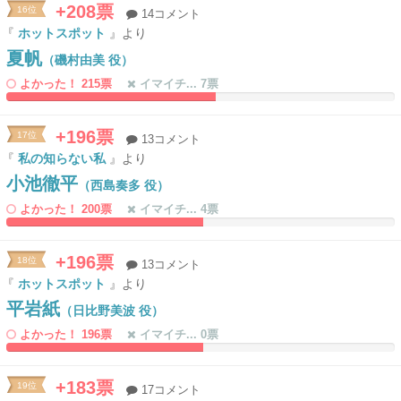
+208票
16位
14コメント
『
ホットスポット
』より
夏帆
（磯村由美 役）
よかった！ 215票
イマイチ... 7票
53.886010362694%
0%
Complete
Complete
+196票
17位
13コメント
『
私の知らない私
』より
小池徹平
（西島奏多 役）
よかった！ 200票
イマイチ... 4票
50.777202072539%
0%
Complete
Complete
+196票
18位
13コメント
『
ホットスポット
』より
平岩紙
（日比野美波 役）
よかった！ 196票
イマイチ... 0票
50.777202072539%
0%
Complete
Complete
+183票
19位
17コメント