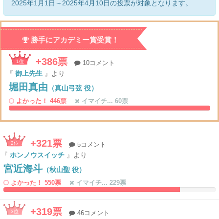
2025年1月1日～2025年4月10日の投票が対象となります。
勝手にアカデミー賞受賞！
+386票
1位
10コメント
『
御上先生
』より
堀田真由
（真山弓弦 役）
よかった！ 446票
イマイチ... 60票
100%
0%
Complete
Co
+321票
2位
5コメント
『
ホンノウスイッチ
』より
宮近海斗
（秋山聖 役）
よかった！ 550票
イマイチ... 229票
83.160621761658%
0%
Complete
Complete
+319票
3位
46コメント