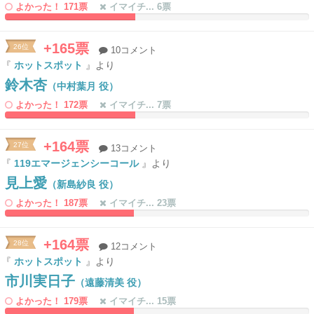
よかった！ 171票
イマイチ... 6票
42.746113989637%
0%
Complete
Complete
+165票
26位
10コメント
『
ホットスポット
』より
鈴木杏
（中村葉月 役）
よかった！ 172票
イマイチ... 7票
42.746113989637%
0%
Complete
Complete
+164票
27位
13コメント
『
119エマージェンシーコール
』より
見上愛
（新島紗良 役）
よかった！ 187票
イマイチ... 23票
42.487046632124%
0%
Complete
Complete
+164票
28位
12コメント
『
ホットスポット
』より
市川実日子
（遠藤清美 役）
よかった！ 179票
イマイチ... 15票