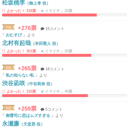
松坂桃李
（御上孝 役）
よかった！ 318票
イマイチ... 25票
75.906735751295%
0%
Complete
Complete
+276票
7位
15コメント
『
おむすび
』より
北村有起哉
（米田聖人 役）
よかった！ 301票
イマイチ... 25票
71.502590673575%
0%
Complete
Complete
+265票
8位
18コメント
『
私の知らない私
』より
渋谷凪咲
（中谷莉奈 役）
よかった！ 310票
イマイチ... 45票
68.652849740933%
0%
Complete
Complete
+259票
9位
5コメント
『
御曹司に恋はムズすぎる
』より
永瀬廉
（天堂昴 役）