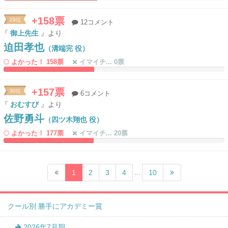
42.487046632124%
0%
Complete
Complete
+158票
29位
12コメント
『
御上先生
』より
迫田孝也
（溝端完 役）
よかった！ 158票
イマイチ... 0票
40.932642487047%
0%
Complete
Complete
+157票
30位
6コメント
『
おむすび
』より
佐野勇斗
（四ツ木翔也 役）
よかった！ 177票
イマイチ... 20票
40.673575129534%
0%
Complete
Complete
...
1
2
3
4
10
クール別 勝手にアカデミー賞
2026年7月期