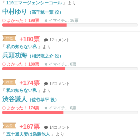
『
119エマージェンシーコール
』より
中村ゆり
（高千穂一葉 役）
よかった！ 199票
イマイチ... 16票
47.40932642487%
0%
Complete
Complete
+180票
20位
12コメント
『
私の知らない私
』より
兵頭功海
（相沢龍之介 役）
よかった！ 180票
イマイチ... 0票
46.632124352332%
0%
Complete
Complete
+174票
21位
12コメント
『
私の知らない私
』より
渋谷謙人
（佐竹恭平 役）
よかった！ 174票
イマイチ... 0票
45.077720207254%
0%
Complete
Complete
+167票
22位
14コメント
『
五十嵐夫妻は偽装他人
』より