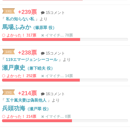
63.989637305699%
0%
Complete
Complete
+239票
13位
15コメント
『
私の知らない私
』より
馬場ふみか
（篠原翠 役）
よかった！ 317票
イマイチ... 78票
61.917098445596%
0%
Complete
Complete
+238票
14位
15コメント
『
119エマージェンシーコール
』より
瀬戸康史
（兼下睦夫 役）
よかった！ 252票
イマイチ... 14票
61.658031088083%
0%
Complete
Complete
+214票
15位
16コメント
『
五十嵐夫妻は偽装他人
』より
兵頭功海
（瀬戸翠 役）
よかった！ 214票
イマイチ... 0票
55.440414507772%
0%
Complete
Complete