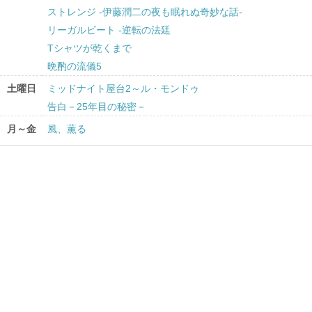
ストレンジ -伊藤潤二の夜も眠れぬ奇妙な話-
リーガルビート -逆転の法廷
Tシャツが乾くまで
晩酌の流儀5
土曜日
ミッドナイト屋台2～ル・モンドゥ
告白－25年目の秘密－
月～金
風、薫る