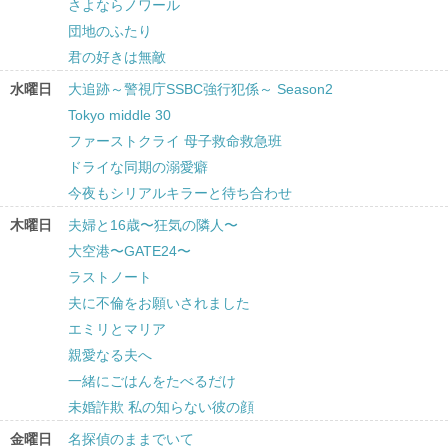
さよならノワール
団地のふたり
君の好きは無敵
水曜日
大追跡～警視庁SSBC強行犯係～ Season2
Tokyo middle 30
ファーストクライ 母子救命救急班
ドライな同期の溺愛癖
今夜もシリアルキラーと待ち合わせ
木曜日
夫婦と16歳〜狂気の隣人〜
大空港〜GATE24〜
ラストノート
夫に不倫をお願いされました
エミリとマリア
親愛なる夫へ
一緒にごはんをたべるだけ
未婚詐欺 私の知らない彼の顔
金曜日
名探偵のままでいて