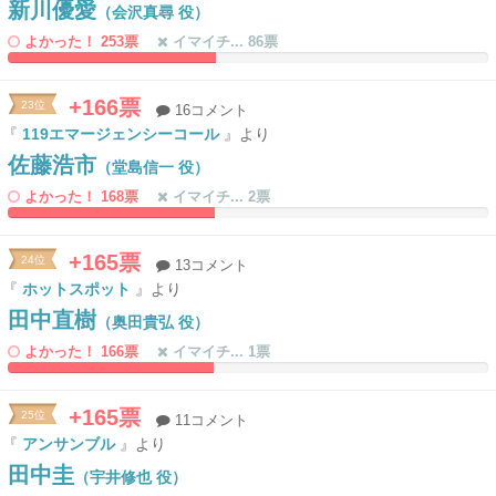
新川優愛
（会沢真尋 役）
よかった！ 253票
イマイチ... 86票
43.264248704663%
0%
Complete
Complete
+166票
23位
16コメント
『
119エマージェンシーコール
』より
佐藤浩市
（堂島信一 役）
よかった！ 168票
イマイチ... 2票
43.00518134715%
0%
Complete
Complete
+165票
24位
13コメント
『
ホットスポット
』より
田中直樹
（奥田貴弘 役）
よかった！ 166票
イマイチ... 1票
42.746113989637%
0%
Complete
Complete
+165票
25位
11コメント
『
アンサンブル
』より
田中圭
（宇井修也 役）