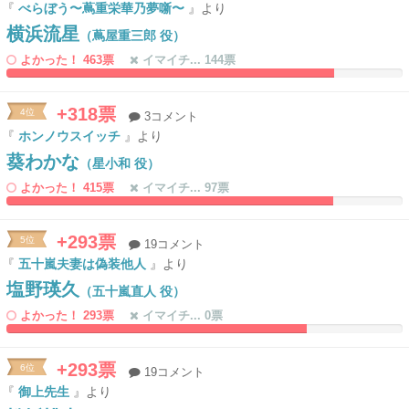
『
べらぼう〜蔦重栄華乃夢噺〜
』より
横浜流星
（蔦屋重三郎 役）
よかった！ 463票
イマイチ... 144票
82.642487046632%
0%
Complete
Complete
+318票
4位
3コメント
『
ホンノウスイッチ
』より
葵わかな
（星小和 役）
よかった！ 415票
イマイチ... 97票
82.383419689119%
0%
Complete
Complete
+293票
5位
19コメント
『
五十嵐夫妻は偽装他人
』より
塩野瑛久
（五十嵐直人 役）
よかった！ 293票
イマイチ... 0票
75.906735751295%
0%
Complete
Complete
+293票
6位
19コメント
『
御上先生
』より