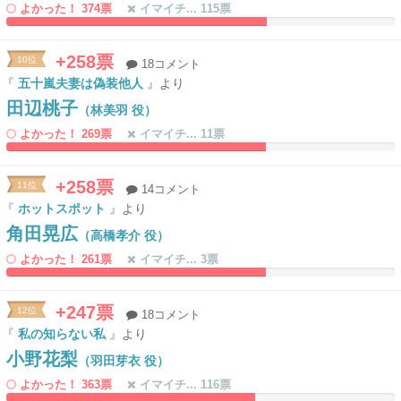
よかった！ 374票
イマイチ... 115票
67.098445595855%
0%
Complete
Complete
+258票
10位
18コメント
『
五十嵐夫妻は偽装他人
』より
田辺桃子
（林美羽 役）
よかった！ 269票
イマイチ... 11票
66.839378238342%
0%
Complete
Complete
+258票
11位
14コメント
『
ホットスポット
』より
角田晃広
（高橋孝介 役）
よかった！ 261票
イマイチ... 3票
66.839378238342%
0%
Complete
Complete
+247票
12位
18コメント
『
私の知らない私
』より
小野花梨
（羽田芽衣 役）
よかった！ 363票
イマイチ... 116票