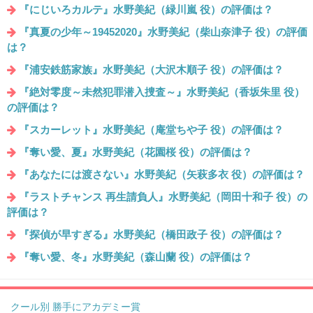
『にじいろカルテ』水野美紀（緑川嵐 役）の評価は？
『真夏の少年～19452020』水野美紀（柴山奈津子 役）の評価
は？
『浦安鉄筋家族』水野美紀（大沢木順子 役）の評価は？
『絶対零度～未然犯罪潜入捜査～』水野美紀（香坂朱里 役）
の評価は？
『スカーレット』水野美紀（庵堂ちや子 役）の評価は？
『奪い愛、夏』水野美紀（花園桜 役）の評価は？
『あなたには渡さない』水野美紀（矢萩多衣 役）の評価は？
『ラストチャンス 再生請負人』水野美紀（岡田十和子 役）の
評価は？
『探偵が早すぎる』水野美紀（橋田政子 役）の評価は？
『奪い愛、冬』水野美紀（森山蘭 役）の評価は？
クール別 勝手にアカデミー賞