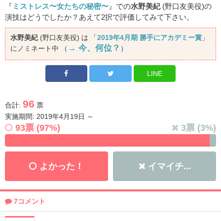
『
ミストレス〜女たちの秘密〜
』での
水野美紀
(野口友美役)の
演技はどうでしたか？あえて2択で評価してみて下さい。
水野美紀
(野口友美役) は 「
2019年4月期 勝手にアカデミー賞
」
→ 今、何位？
にノミネート中 （
）
LINE
96
合計:
票
実施期間: 2019年4月19日 ～
93
票 (
97
%)
3
票 (
3
%)
よかった！
イマイチ...
7コメント