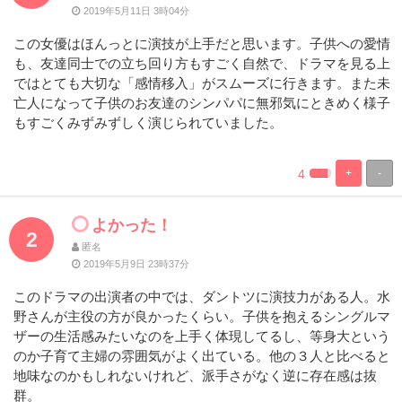
2019年5月11日 3時04分
この女優はほんっとに演技が上手だと思います。子供への愛情
も、友達同士での立ち回り方もすごく自然で、ドラマを見る上
ではとても大切な「感情移入」がスムーズに行きます。また未
亡人になって子供のお友達のシンパパに無邪気にときめく様子
もすごくみずみずしく演じられていました。
4
+
-
%
100%
Complete
Complete
よかった！
2
匿名
2019年5月9日 23時37分
このドラマの出演者の中では、ダントツに演技力がある人。水
野さんが主役の方が良かったくらい。子供を抱えるシングルマ
ザーの生活感みたいなのを上手く体現してるし、等身大という
のか子育て主婦の雰囲気がよく出ている。他の３人と比べると
地味なのかもしれないけれど、派手さがなく逆に存在感は抜
群。