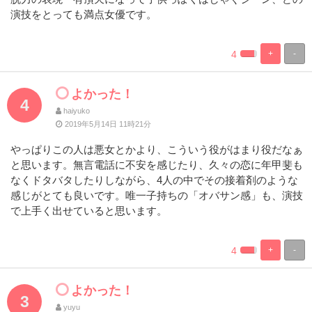
演技をとっても満点女優です。
4
+
-
%
100%
Complete
Complete
よかった！
4
haiyuko
2019年5月14日 11時21分
やっぱりこの人は悪女とかより、こういう役がはまり役だなぁ
と思います。無言電話に不安を感じたり、久々の恋に年甲斐も
なくドタバタしたりしながら、4人の中でその接着剤のような
感じがとても良いです。唯一子持ちの「オバサン感」も、演技
で上手く出せていると思います。
4
+
-
%
100%
Complete
Complete
よかった！
3
yuyu