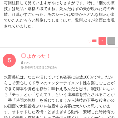
毎回注目して見ていますがやはりさすがです。特に「溜めの演
技」は絶品・別格の域ですね。死んだはずの夫が現れた時の表
情、仕草がすごかった。あのシーンは監督からどんな指示が出
ていたんだろうと想像してしまうほど、驚愕ぶりが全面に表現
されていました。
3
+
-
%
100%
Complete
Complete
よかった！
5
yuyu
2019年5月26日 20時21分
水野美紀は、なにを演じていても確実に自然100％です。だか
らこそ安心してドラマのエンターテイメント性を楽しむことが
できて脚本や脚色を存分に味わえるんだと思う。演技にいちい
ち「チッ」とか「なんで？」という違和感を持たされることが
一番「時間の無駄」を感じてしまうから演技の下手な役者が公
の画面で大根役者ぶりを披露する功罪は大きいと思っていま
す。オドオドした表情・どぎまぎする動作・安堵した時特有の
脱力の表現・有頂天になって子供っぽくはしゃぐシーン、どの