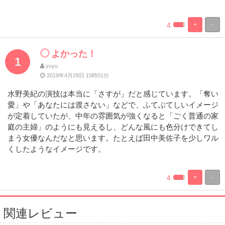
4
+
-
%
100%
Complete
Complete
よかった！
1
yuyu
2019年4月29日 15時01分
水野美紀の演技は本当に「さすが」だと感じています。「奪い
愛」や「あなたには渡さない」などで、ふてぶてしいイメージ
が定着していたが、中年の雰囲気が強くなると「ごく普通の家
庭の主婦」のようにも見えるし、どんな風にも色分けできてし
まう女優なんだなと思います。たとえば田中美佐子を少しワル
くしたようなイメージです。
4
+
-
%
100%
Complete
Complete
関連レビュー