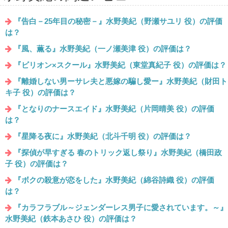
『告白－25年目の秘密－』水野美紀（野瀬サユリ 役）の評価
は？
『風、薫る』水野美紀（一ノ瀬美津 役）の評価は？
『ビリオン×スクール』水野美紀（東堂真紀子 役）の評価は？
『離婚しない男ーサレ夫と悪嫁の騙し愛ー』水野美紀（財田ト
キ子 役）の評価は？
『となりのナースエイド』水野美紀（片岡晴美 役）の評価
は？
『星降る夜に』水野美紀（北斗千明 役）の評価は？
『探偵が早すぎる 春のトリック返し祭り』水野美紀（橋田政
子 役）の評価は？
『ボクの殺意が恋をした』水野美紀（綿谷詩織 役）の評価
は？
『カラフラブル～ジェンダーレス男子に愛されています。～』
水野美紀（鉄本あさひ 役）の評価は？