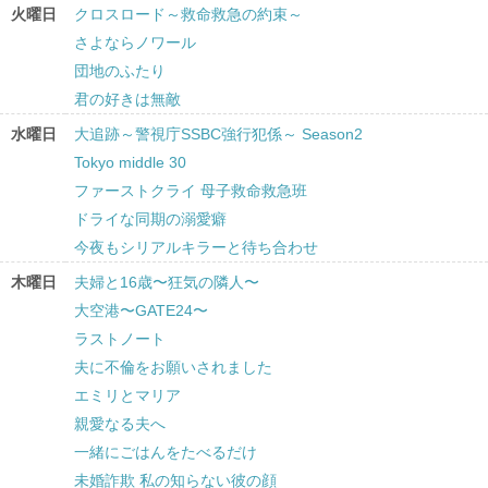
火曜日
クロスロード～救命救急の約束～
さよならノワール
団地のふたり
君の好きは無敵
水曜日
大追跡～警視庁SSBC強行犯係～ Season2
Tokyo middle 30
ファーストクライ 母子救命救急班
ドライな同期の溺愛癖
今夜もシリアルキラーと待ち合わせ
木曜日
夫婦と16歳〜狂気の隣人〜
大空港〜GATE24〜
ラストノート
夫に不倫をお願いされました
エミリとマリア
親愛なる夫へ
一緒にごはんをたべるだけ
未婚詐欺 私の知らない彼の顔