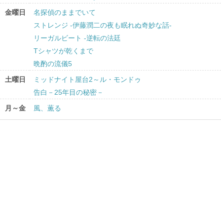
金曜日
名探偵のままでいて
ストレンジ -伊藤潤二の夜も眠れぬ奇妙な話-
リーガルビート -逆転の法廷
Tシャツが乾くまで
晩酌の流儀5
土曜日
ミッドナイト屋台2～ル・モンドゥ
告白－25年目の秘密－
月～金
風、薫る