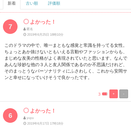
新着
古い順
評価順
よかった！
7
匿名
2019年6月25日 18時10分
このドラマの中で、唯一まともな感覚と常識を持ってる女性。
ちょっとあか抜けないともいえる言動やファッションからも、
まじめな友美の性格がよく表現されていたと思います。なんで
あんな珍妙な他の３人と友人関係であるのか不思議だけれど、
そのまっとうなパーソナリティにふさわしく、これから安岡サ
ンと幸せになっていけそうで良かったです。
3
+
-
%
100%
Complete
Complete
よかった！
6
yuyu
2019年6月17日 17時18分