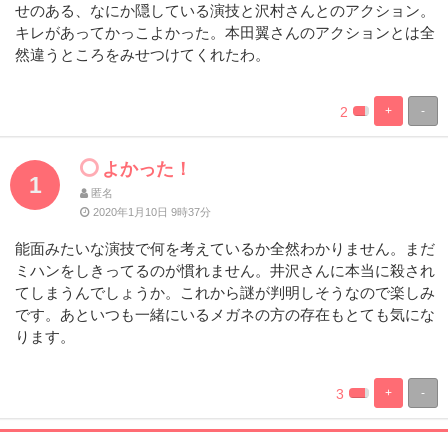
せのある、なにか隠している演技と沢村さんとのアクション。
キレがあってかっこよかった。本田翼さんのアクションとは全
然違うところをみせつけてくれたわ。
2
+
-
%
100%
Complete
Complete
よかった！
1
匿名
2020年1月10日 9時37分
能面みたいな演技で何を考えているか全然わかりません。まだ
ミハンをしきってるのが慣れません。井沢さんに本当に殺され
てしまうんでしょうか。これから謎が判明しそうなので楽しみ
です。あといつも一緒にいるメガネの方の存在もとても気にな
ります。
3
+
-
%
100%
Complete
Complete