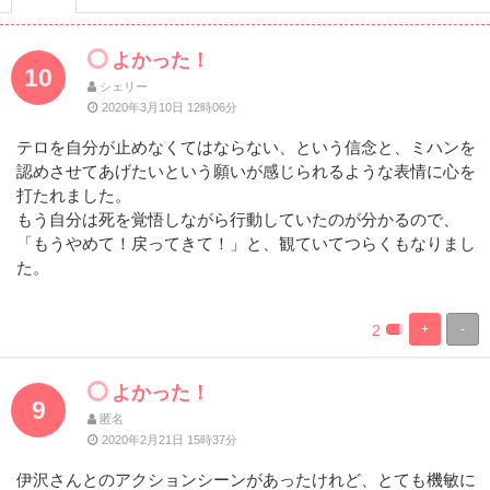
よかった！
10
シェリー
2020年3月10日 12時06分
テロを自分が止めなくてはならない、という信念と、ミハンを
認めさせてあげたいという願いが感じられるような表情に心を
打たれました。
もう自分は死を覚悟しながら行動していたのが分かるので、
「もうやめて！戻ってきて！」と、観ていてつらくもなりまし
た。
2
+
-
%
100%
Complete
Complete
よかった！
9
匿名
2020年2月21日 15時37分
伊沢さんとのアクションシーンがあったけれど、とても機敏に