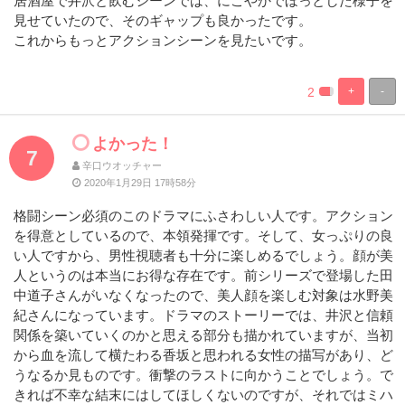
居酒屋で井沢と飲むシーンでは、にこやかでほっとした様子を
見せていたので、そのギャップも良かったです。
これからもっとアクションシーンを見たいです。
2
+
-
%
100%
Complete
Complete
よかった！
7
辛口ウオッチャー
2020年1月29日 17時58分
格闘シーン必須のこのドラマにふさわしい人です。アクション
を得意としているので、本領発揮です。そして、女っぷりの良
い人ですから、男性視聴者も十分に楽しめるでしょう。顔が美
人というのは本当にお得な存在です。前シリーズで登場した田
中道子さんがいなくなったので、美人顔を楽しむ対象は水野美
紀さんになっています。ドラマのストーリーでは、井沢と信頼
関係を築いていくのかと思える部分も描かれていますが、当初
から血を流して横たわる香坂と思われる女性の描写があり、ど
うなるか見ものです。衝撃のラストに向かうことでしょう。で
きれば不幸な結末にはしてほしくないのですが、それではミハ