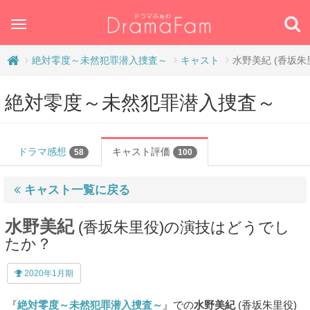
Toggle
navigation
絶対零度～未然犯罪潜入捜査～
キャスト
水野美紀 (香坂朱
絶対零度～未然犯罪潜入捜査～
ドラマ感想
キャスト評価
58
100
キャスト一覧に戻る
水野美紀
(香坂朱里役)の演技はどうでし
たか？
2020年1月期
『
絶対零度～未然犯罪潜入捜査～
』での
水野美紀
(香坂朱里役)