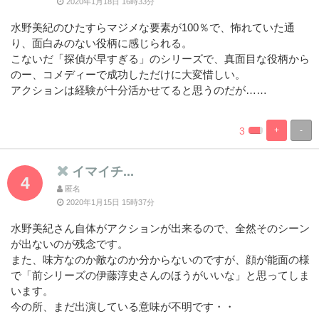
2020年1月18日 16時33分
水野美紀のひたすらマジメな要素が100％で、怖れていた通
り、面白みのない役柄に感じられる。
こないだ「探偵が早すぎる」のシリーズで、真面目な役柄から
のー、コメディーで成功しただけに大変惜しい。
アクションは経験が十分活かせてると思うのだが……
3
+
-
%
100%
Complete
Complete
イマイチ...
4
匿名
2020年1月15日 15時37分
水野美紀さん自体がアクションが出来るので、全然そのシーン
が出ないのが残念です。
また、味方なのか敵なのか分からないのですが、顔が能面の様
で「前シリーズの伊藤淳史さんのほうがいいな」と思ってしま
います。
今の所、まだ出演している意味が不明です・・