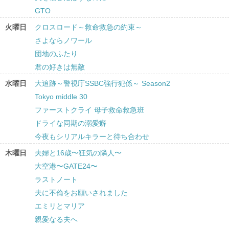
GTO
火曜日
クロスロード～救命救急の約束～
さよならノワール
団地のふたり
君の好きは無敵
水曜日
大追跡～警視庁SSBC強行犯係～ Season2
Tokyo middle 30
ファーストクライ 母子救命救急班
ドライな同期の溺愛癖
今夜もシリアルキラーと待ち合わせ
木曜日
夫婦と16歳〜狂気の隣人〜
大空港〜GATE24〜
ラストノート
夫に不倫をお願いされました
エミリとマリア
親愛なる夫へ