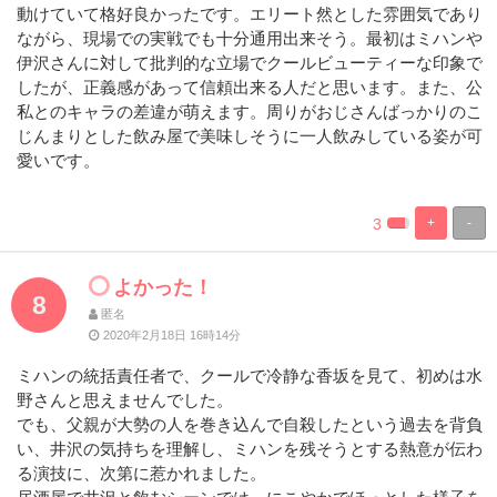
動けていて格好良かったです。エリート然とした雰囲気であり
ながら、現場での実戦でも十分通用出来そう。最初はミハンや
伊沢さんに対して批判的な立場でクールビューティーな印象で
したが、正義感があって信頼出来る人だと思います。また、公
私とのキャラの差違が萌えます。周りがおじさんばっかりのこ
じんまりとした飲み屋で美味しそうに一人飲みしている姿が可
愛いです。
3
+
-
%
100%
Complete
Complete
よかった！
8
匿名
2020年2月18日 16時14分
ミハンの統括責任者で、クールで冷静な香坂を見て、初めは水
野さんと思えませんでした。
でも、父親が大勢の人を巻き込んで自殺したという過去を背負
い、井沢の気持ちを理解し、ミハンを残そうとする熱意が伝わ
る演技に、次第に惹かれました。