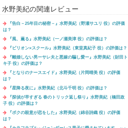
水野美紀の関連レビュー
『告白－25年目の秘密－』水野美紀（野瀬サユリ 役）の評価
は？
『風、薫る』水野美紀（一ノ瀬美津 役）の評価は？
『ビリオン×スクール』水野美紀（東堂真紀子 役）の評価は？
『離婚しない男ーサレ夫と悪嫁の騙し愛ー』水野美紀（財田ト
キ子 役）の評価は？
『となりのナースエイド』水野美紀（片岡晴美 役）の評価
は？
『星降る夜に』水野美紀（北斗千明 役）の評価は？
『探偵が早すぎる 春のトリック返し祭り』水野美紀（橋田政
子 役）の評価は？
『ボクの殺意が恋をした』水野美紀（綿谷詩織 役）の評価
は？
『カラフラブル～ジェンダーレス男子に愛されています。～』