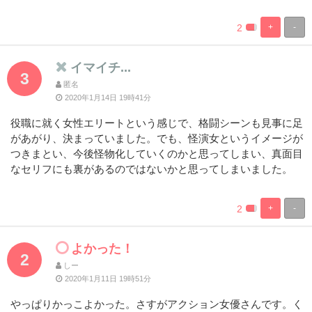
2
+
-
%
100%
Complete
Complete
イマイチ...
3
匿名
2020年1月14日 19時41分
役職に就く女性エリートという感じで、格闘シーンも見事に足
があがり、決まっていました。でも、怪演女というイメージが
つきまとい、今後怪物化していくのかと思ってしまい、真面目
なセリフにも裏があるのではないかと思ってしまいました。
2
+
-
%
100%
Complete
Complete
よかった！
2
しー
2020年1月11日 19時51分
やっぱりかっこよかった。さすがアクション女優さんです。く