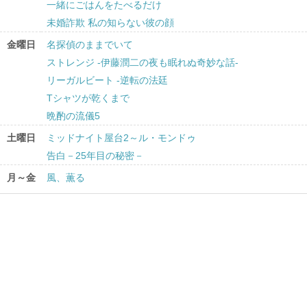
一緒にごはんをたべるだけ
未婚詐欺 私の知らない彼の顔
金曜日
名探偵のままでいて
ストレンジ -伊藤潤二の夜も眠れぬ奇妙な話-
リーガルビート -逆転の法廷
Tシャツが乾くまで
晩酌の流儀5
土曜日
ミッドナイト屋台2～ル・モンドゥ
告白－25年目の秘密－
月～金
風、薫る