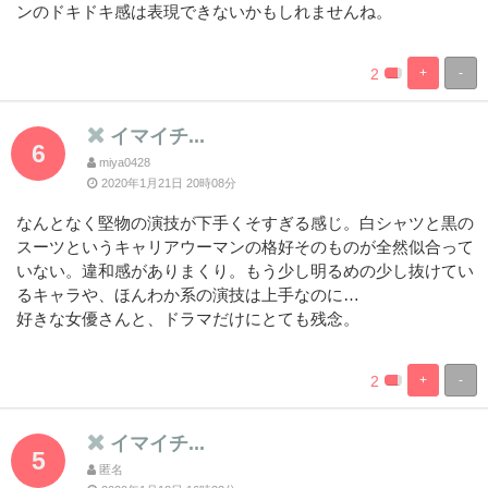
ンのドキドキ感は表現できないかもしれませんね。
2
+
-
%
100%
Complete
Complete
イマイチ...
6
miya0428
2020年1月21日 20時08分
なんとなく堅物の演技が下手くそすぎる感じ。白シャツと黒の
スーツというキャリアウーマンの格好そのものが全然似合って
いない。違和感がありまくり。もう少し明るめの少し抜けてい
るキャラや、ほんわか系の演技は上手なのに…
好きな女優さんと、ドラマだけにとても残念。
2
+
-
%
100%
Complete
Complete
イマイチ...
5
匿名