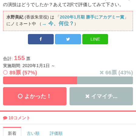
の演技はどうでしたか？あえて2択で評価してみて下さい。
水野美紀
(香坂朱里役) は 「
2020年1月期 勝手にアカデミー賞
」
→ 今、何位？
にノミネート中 （
）
LINE
155
合計:
票
実施期間: 2020年1月1日 ～
89
票 (
57
%)
66
票 (
43
%)
よかった！
イマイチ...
10コメント
新着
古い順
評価順