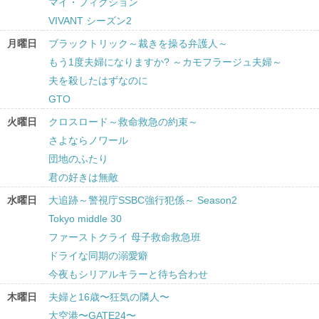
マイ・フィクション
VIVANT シーズン2
月曜日
ブラックトリック～裁きを操る弁護人～
もう1度夫婦になりますか? ～カモフラージュ夫婦～
夫を殺したはずなのに
GTO
火曜日
クロスロード～救命救急の約束～
さよならノワール
団地のふたり
君の好きは無敵
水曜日
大追跡～警視庁SSBC強行犯係～ Season2
Tokyo middle 30
ファーストクライ 母子救命救急班
ドライな同期の溺愛癖
今夜もシリアルキラーと待ち合わせ
木曜日
夫婦と16歳〜狂気の隣人〜
大空港〜GATE24〜