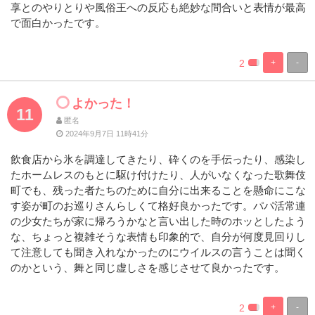
享とのやりとりや風俗王への反応も絶妙な間合いと表情が最高
で面白かったです。
2
+
-
%
100%
Complete
Complete
よかった！
11
匿名
2024年9月7日 11時41分
飲食店から氷を調達してきたり、砕くのを手伝ったり、感染し
たホームレスのもとに駆け付けたり、人がいなくなった歌舞伎
町でも、残った者たちのために自分に出来ることを懸命にこな
す姿が町のお巡りさんらしくて格好良かったです。パパ活常連
の少女たちが家に帰ろうかなと言い出した時のホッとしたよう
な、ちょっと複雑そうな表情も印象的で、自分が何度見回りし
て注意しても聞き入れなかったのにウイルスの言うことは聞く
のかという、舞と同じ虚しさを感じさせて良かったです。
2
+
-
%
100%