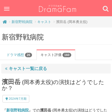
Toggle
navigation
新宿野戦病院
キャスト
濱田岳 (岡本勇太役)
新宿野戦病院
ドラマ感想
キャスト評価
26
160
キャスト一覧に戻る
濱田岳
(岡本勇太役)の演技はどうでした
か？
2024年7月期
『
新宿野戦病院
』での
濱田岳
(岡本勇太役)の演技はどうでした