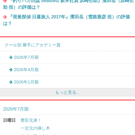
『釣りバカ日誌 Season2 新米社員 浜崎伝助』濱田岳（浜崎伝
助 役）の評価は？
『視覚探偵 日暮旅人 2017年』濱田岳（雪路雅彦 役）の評価
は？
クール別 勝手にアカデミー賞
2026年7月期
2026年4月期
2026年1月期
もっと見る...
2026年7月期
日曜日
豊臣兄弟！
一次元の挿し木