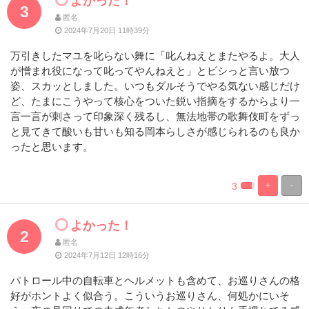
よかった！
3
匿名
2024年7月20日 11時39分
万引きしたマユを叱らない舞に「叱んねえとまたやるよ。大人
が憎まれ役になって叱ってやんねえと」とビシっと言い放つ
姿、スカッとしました。いつもダルそうでやる気ない感じだけ
ど、たまにこうやって核心をついた鋭い指摘をするからより一
言一言が刺さって印象深く残るし、無法地帯の歌舞伎町をずっ
と見てきて酸いも甘いも知る岡本らしさが感じられるのも良か
ったと思います。
3
+
-
%
100%
Complete
Complete
よかった！
2
匿名
2024年7月12日 12時16分
パトロール中の自転車とヘルメットも含めて、お巡りさんの格
好がホントよく似合う。こういうお巡りさん、何処かにいそ