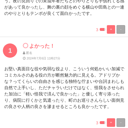
う。夜の見回りでの未成年者たちとのやりとりも手慣れてる感
があって良かったし、舞の裏の顔をめぐる横山や田島との一連
のやりとりもテンポが良くて面白かったです。
3
+
-
%
100%
Complete
Complete
よかった！
1
匿名
2024年7月6日 11時27分
お堅い真面目な役や気弱な役より、こういう何処かいい加減で
コミカルさのある役の方が断然魅力的に見える。アドリブか
な？ってくらいの自由さを感じる独特な佇まいや台詞まわしも
自然で上手いし、ただチャラいだけではなく、怪我をさせられ
た加治に「軽い怪我で済んで良かった」と優しく寄り添った
り、病院に行くかと気遣ったり、町のお巡りさんらしい面倒見
の良さや人柄の良さを滲ませるところも良かったです。
3
+
-
%
100%