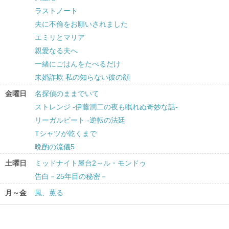
ラストノート
夫に不倫をお願いされました
エミリとマリア
親愛なる夫へ
一緒にごはんをたべるだけ
未婚詐欺 私の知らない彼の顔
金曜日
名探偵のままでいて
ストレンジ -伊藤潤二の夜も眠れぬ奇妙な話-
リーガルビート -逆転の法廷
Tシャツが乾くまで
晩酌の流儀5
土曜日
ミッドナイト屋台2～ル・モンドゥ
告白－25年目の秘密－
月～金
風、薫る