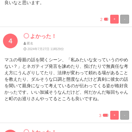
良いなと思います。
2
+
-
%
100%
Complete
Complete
よかった！
4
匿名
2024年7月27日 11時29分
マユの母親の話を聞くシーン、「私みたいな女っていうのやめ
ない？」とネガティブ発言を諫めたり、投げたりで無責任な考
え方にうんざりしてたり、法律が変わって頼れる場があること
を教えたり、ダルそうな口調と態度なんだけど真剣に彼女の話
を聞いて親身になって考えているのが伝わってくる姿が格好良
かったです。いい加減そうなんだけど、何だかんだ毎回ちゃん
と町のお巡りさんやってるところも良いですね。
3
+
-
%
100%
Complete
Complete