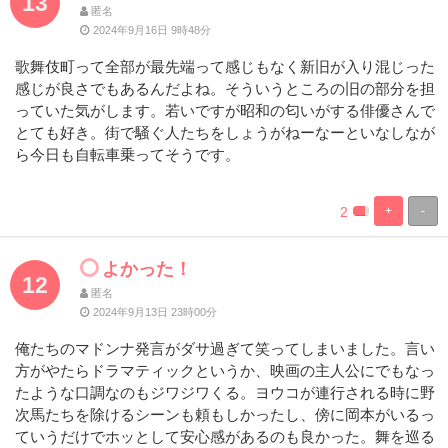
13
匿名
2024年9月16日 9時48分
歌舞伎町って全部が最先端って感じもなく新旧が入り混じった
感じが良さでもあるんだよね。そういうところの旧の部分を担
っていた気がします。若いですが昭和の匂いがする俳優さんで
とても好き。街で騒ぐ人たちをしょうがねーなーといなしなが
ら今日も自転車乗ってそうです。
2
+
-
%
100%
Complete
Complete
よかった！
12
匿名
2024年9月13日 23時00分
俺たちのマドンナ発言がダサ過ぎて笑ってしまいました。言い
方がやたらドラマティックというか、映画の主人公にでもなっ
たような口調なのもジワジワくる。ヨウコが連行される時に野
次馬たちを除けるシーンも頼もしかったし、傍に岡本がいるっ
ていうだけでホッとして安心感があるのも良かった。舞を巡る