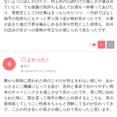
ないように話しかけたり、抑えめの口調だけど厳しさが滲み出
ていたり、でも後藤の気持ちも汲んでお酒を一杯奢ってあげた
り、警察官としての仕事はきっちりやりつつ、一方的ではなく
相手の気持ちにもそっと寄り添う姿が格好良かったです。火事
が起きた後の下唇を噛みしめる仕草や茫然とした表情も、自分
の読みの甘さへの後悔や苛立ちが感じられて良かったです。
2
+
-
%
100%
Complete
Complete
よかった！
8
匿名
2024年8月17日 11時40分
舞から映画に誘われた時のニヤけが抑えきれない感じや、あか
らさまにご機嫌になってる姿が、意外と素直で分かりやすい岡
本のチャーミングさを感じさせて良かったです。享に問い詰め
られた時に、開き直って相手が舞だと白状するところも、享の
面倒臭くてしつこい性格をちゃんと理解してるのが伝わってき
て、二人の付き合いの長さが感じられて良かったと思います。