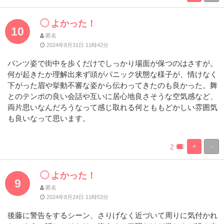
Complete
Complete
よかった！
10
匿名
2024年8月31日 11時42分
パンツ姿で街中を歩くだけでしっかり場面が保つのはさすが。
何が起きたか理解出来ず頭がパニック状態な様子が、情けなく
下がった眉や挙動不審な姿から伝わってきたのも良かった。舞
とのテンポの良い会話や互いに居心地良さそうな空気感など、
両片思いなんだろうなって感じ取れる何とももどかしい雰囲気
も良いなって思います。
2
+
-
%
100%
Complete
Complete
よかった！
9
匿名
2024年8月24日 11時53分
後藤に警告をするシーン、さりげなく近づいて周りに気付かれ