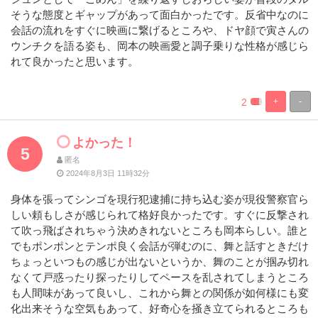
そうな態度とギャップがあって面白かったです。反省中なのに
会話の流れをすぐに映画に繋げるところや、ドヤ顔で寅さんの
ウンチクを語る姿も、岡本の映画愛と調子乗りな性格が感じら
れて良かったと思います。
2
+
-
%
100%
Complete
Complete
よかった！
5
匿名
2024年8月3日 11時32分
身体を張ってシンゴを現行犯逮捕に持ち込む姿が現役警察官ら
しい頼もしさが感じられて格好良かったです。すぐに反撃され
て吹っ飛ばされちゃう決めきれないところも岡本らしい。誰と
でもポンポンとテンポ良く会話が弾むのに、舞と話すときだけ
ちょっといつもの感じが出ないというか、舞のことが掴み切れ
なくて戸惑ったり探ったりしてペースを乱されてしまうところ
も人間味があって良いし、これから舞との関係が如何様にも変
化出来そうな空気もあって、好奇心を掻き立てられるところも