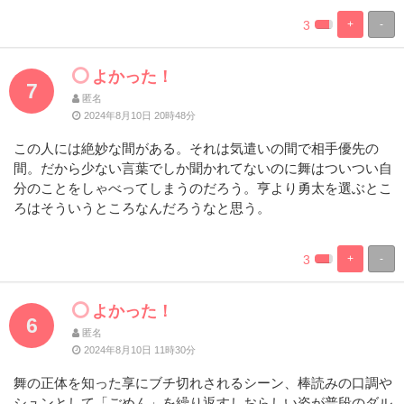
3
+
-
%
100%
Complete
Complete
よかった！
7
匿名
2024年8月10日 20時48分
この人には絶妙な間がある。それは気遣いの間で相手優先の
間。だから少ない言葉でしか聞かれてないのに舞はついつい自
分のことをしゃべってしまうのだろう。亨より勇太を選ぶとこ
ろはそういうところなんだろうなと思う。
3
+
-
%
100%
Complete
Complete
よかった！
6
匿名
2024年8月10日 11時30分
舞の正体を知った享にブチ切れされるシーン、棒読みの口調や
シュンとして「ごめん」を繰り返すしおらしい姿が普段のダル