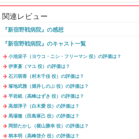
Complete
Complete
関連レビュー
『新宿野戦病院』の感想
『新宿野戦病院』のキャスト一覧
小池栄子（ヨウコ・ニシ・フリーマン 役）の評価は？
伊東蒼（マユ 役）の評価は？
石川萌香（村木千佳 役）の評価は？
塚地武雅（堀井しのぶ 役）の評価は？
平岩紙（高峰はずき 役）の評価は？
高畑淳子（白木愛 役）の評価は？
馬場徹（田島琢己 役）の評価は？
岡部たかし（横山勝幸 役）の評価は？
柄本明（高峰啓介 役）の評価は？