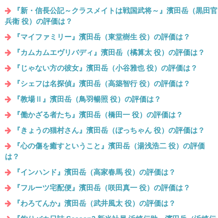
『新・信長公記～クラスメイトは戦国武将～』濱田岳（黒田官
兵衛 役）の評価は？
『マイファミリー』濱田岳（東堂樹生 役）の評価は？
『カムカムエヴリバディ』濱田岳（橘算太 役）の評価は？
『じゃない方の彼女』濱田岳（小谷雅也 役）の評価は？
『シェフは名探偵』濱田岳（高築智行 役）の評価は？
『教場Ⅱ』濱田岳（鳥羽暢照 役）の評価は？
『働かざる者たち』濱田岳（橋田一 役）の評価は？
『きょうの猫村さん』濱田岳（ぼっちゃん 役）の評価は？
『心の傷を癒すということ』濱田岳（湯浅浩二 役）の評価
は？
『インハンド』濱田岳（高家春馬 役）の評価は？
『フルーツ宅配便』濱田岳（咲田真一 役）の評価は？
『わろてんか』濱田岳（武井風太 役）の評価は？