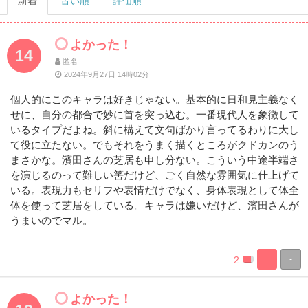
新着
古い順
評価順
よかった！
14
匿名
2024年9月27日 14時02分
個人的にこのキャラは好きじゃない。基本的に日和見主義なく
せに、自分の都合で妙に首を突っ込む。一番現代人を象徴して
いるタイプだよね。斜に構えて文句ばかり言ってるわりに大し
て役に立たない。でもそれをうまく描くところがクドカンのう
まさかな。濱田さんの芝居も申し分ない。こういう中途半端さ
を演じるのって難しい筈だけど、ごく自然な雰囲気に仕上げて
いる。表現力もセリフや表情だけでなく、身体表現として体全
体を使って芝居をしている。キャラは嫌いだけど、濱田さんが
うまいのでマル。
2
+
-
%
100%
Complete
Complete
よかった！