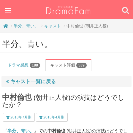
Toggle
navigation
半分、青い。
キャスト
中村倫也 (朝井正人役)
半分、青い。
ドラマ感想
キャスト評価
188
539
キャスト一覧に戻る
中村倫也
(朝井正人役)の演技はどうでし
たか？
2018年7月期
2018年4月期
『
半分、青い。
』での
中村倫也
(朝井正人役)の演技はどうでし