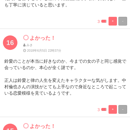
も丁寧に演じていると思います。
3
+
-
%
100%
Complete
Complete
よかった！
16
みき
2018年6月5日 22時37分
鈴愛のことが本当に好きなのか、今までの女の子と同じ感覚で
会っているのか、本心が全く謎です。
正人は鈴愛と律の人生を変えたキャラクターな気がします。中
村倫也さんの演技がとても上手なので身近なところで起こって
いる恋愛模様を見ているようです。
3
+
-
%
100%
Complete
Complete
よかった！