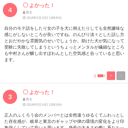
よかった！
4
匿名
2018年5月15日 12時45分
自分のモテ話をしたり女の子を犬に例えたりしても全然嫌味な
感じがしないところが良いですね。のんびり淡々とした話し方
とおだやかな雰囲気のせいでしょうか。助けた犬が気になって
受験に失敗してしまうというちょっとメンタルが繊細なところ
も中村さんが醸し出すぽわんとした空気感と合っていると思い
ます。
3
+
-
%
100%
Complete
Complete
よかった！
3
匿名
2018年5月14日 12時19分
正人のふくろう会のメンバーとは全然違うゆるくてふわっとし
た存在感が、岐阜と東京のギャップや律の環境の変化をより印
象強くしていて良いと思います。身長の大きさや癒し系なルッ