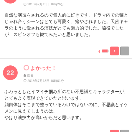
2018年7月13日 16時26分
自然な演技をされるので個人的に好きです。ドラマ内での猫と
じゃれ合うシーンはとても可愛く、癒やされました。天然キャ
ラのように愛される演技がとても魅力的でした。脇役でした
が、スピンオフも観てみたいと思いました。
4
+
-
%
100%
Complete
Complete
よかった！
22
匿名
2018年7月13日 10時01分
ふわっとしたイマイチ掴み所のない不思議なキャラクターが、
とてもよく表現できていたと思います。
顔自体はそこまで整っているわけではないのに、不思議とイケ
メンに見えてしまうのは、
やはり演技力が高いからだと思います。