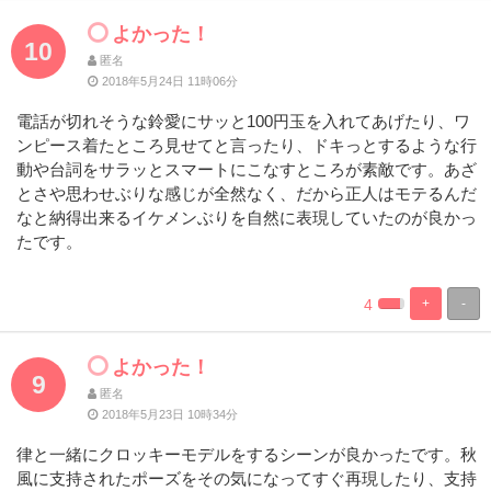
よかった！
10
匿名
2018年5月24日 11時06分
電話が切れそうな鈴愛にサッと100円玉を入れてあげたり、ワ
ンピース着たところ見せてと言ったり、ドキっとするような行
動や台詞をサラッとスマートにこなすところが素敵です。あざ
とさや思わせぶりな感じが全然なく、だから正人はモテるんだ
なと納得出来るイケメンぶりを自然に表現していたのが良かっ
たです。
4
+
-
%
100%
Complete
Complete
よかった！
9
匿名
2018年5月23日 10時34分
律と一緒にクロッキーモデルをするシーンが良かったです。秋
風に支持されたポーズをその気になってすぐ再現したり、支持