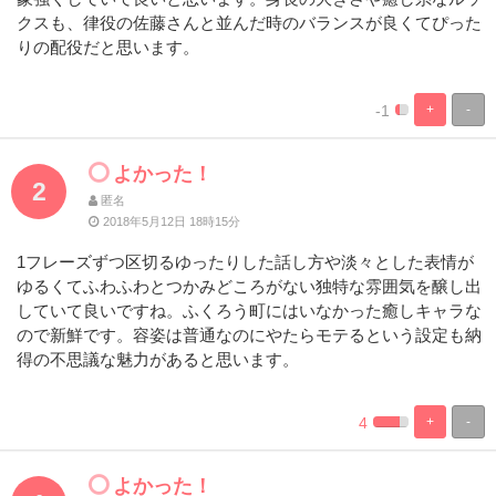
クスも、律役の佐藤さんと並んだ時のバランスが良くてぴった
りの配役だと思います。
-1
+
-
%
100%
Complete
Complete
よかった！
2
匿名
2018年5月12日 18時15分
1フレーズずつ区切るゆったりした話し方や淡々とした表情が
ゆるくてふわふわとつかみどころがない独特な雰囲気を醸し出
していて良いですね。ふくろう町にはいなかった癒しキャラな
ので新鮮です。容姿は普通なのにやたらモテるという設定も納
得の不思議な魅力があると思います。
4
+
-
%
100%
Complete
Complete
よかった！