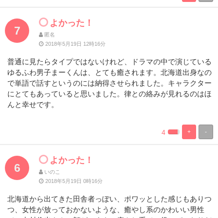
Complete
Complete
よかった！
7
匿名
2018年5月19日 12時16分
普通に見たらタイプではないけれど、ドラマの中で演じている
ゆるふわ男子まーくんは、とても癒されます。北海道出身なの
で単語で話すというのには納得させられました。キャラクター
にとてもあっていると思いました。律との絡みが見れるのはほ
んと幸せです。
4
+
-
%
100%
Complete
Complete
よかった！
6
いのこ
2018年5月19日 0時16分
北海道から出てきた田舎者っぽい、ポワッとした感じもありつ
つ、女性が放っておかないような、癒やし系のかわいい男性