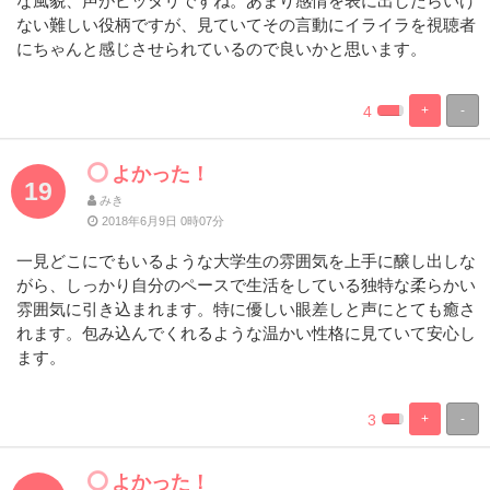
な風貌、声がピッタリですね。あまり感情を表に出したらいけ
ない難しい役柄ですが、見ていてその言動にイライラを視聴者
にちゃんと感じさせられているので良いかと思います。
4
+
-
%
100%
Complete
Complete
よかった！
19
みき
2018年6月9日 0時07分
一見どこにでもいるような大学生の雰囲気を上手に醸し出しな
がら、しっかり自分のペースで生活をしている独特な柔らかい
雰囲気に引き込まれます。特に優しい眼差しと声にとても癒さ
れます。包み込んでくれるような温かい性格に見ていて安心し
ます。
3
+
-
%
100%
Complete
Complete
よかった！