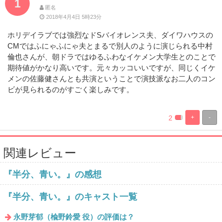
1
匿名
2018年4月4日 5時23分
ホリデイラブでは強烈なドSバイオレンス夫、ダイワハウスの
CMではふにゃふにゃ夫とまるで別人のように演じられる中村
倫也さんが、朝ドラではゆるふわなイケメン大学生とのことで
期待値がかなり高いです。元々カッコいいですが、同じくイケ
メンの佐藤健さんとも共演ということで演技派なお二人のコン
ビが見られるのがすごく楽しみです。
2
+
-
%
100%
Complete
Complete
関連レビュー
『半分、青い。』の感想
『半分、青い。』のキャスト一覧
永野芽郁（楡野鈴愛 役）の評価は？