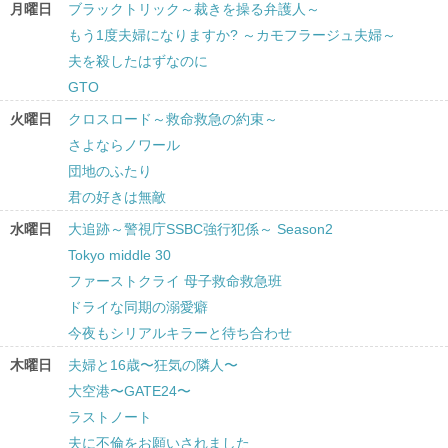
月曜日
ブラックトリック～裁きを操る弁護人～
もう1度夫婦になりますか? ～カモフラージュ夫婦～
夫を殺したはずなのに
GTO
火曜日
クロスロード～救命救急の約束～
さよならノワール
団地のふたり
君の好きは無敵
水曜日
大追跡～警視庁SSBC強行犯係～ Season2
Tokyo middle 30
ファーストクライ 母子救命救急班
ドライな同期の溺愛癖
今夜もシリアルキラーと待ち合わせ
木曜日
夫婦と16歳〜狂気の隣人〜
大空港〜GATE24〜
ラストノート
夫に不倫をお願いされました