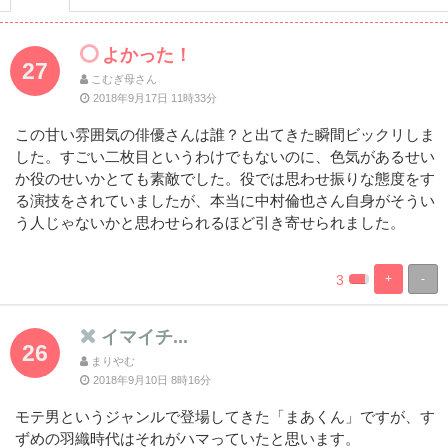
よかった！
27
こむぎ母さん
2018年9月17日 11時33分
この甘い雰囲気の俳優さんは誰？と出てきた瞬間ビックリしま
した。すごい二枚目というわけでもないのに、色気があるせい
か役のせいかとても素敵でした。役では思わせ振りな態度をす
る演技をされていましたが、本当に中村倫也さん自身がそうい
う人じゃないかと思わせられるほど引き寄せられました。
3
+
-
%
100%
Complete
Complete
イマイチ...
26
まりやむ
2018年9月10日 8時16分
モテ男というジャンルで登場してきた「まあくん」ですが、す
ずめの羽織時代はそれがハマっていたと思います。