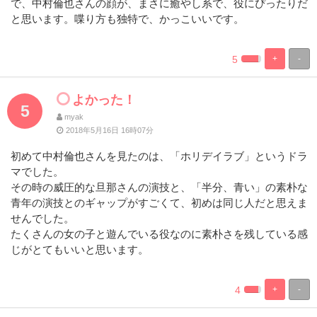
で、中村倫也さんの顔が、まさに癒やし系で、役にぴったりだ
と思います。喋り方も独特で、かっこいいです。
5
+
-
%
100%
Complete
Complete
よかった！
5
myak
2018年5月16日 16時07分
初めて中村倫也さんを見たのは、「ホリデイラブ」というドラ
マでした。
その時の威圧的な旦那さんの演技と、「半分、青い」の素朴な
青年の演技とのギャップがすごくて、初めは同じ人だと思えま
せんでした。
たくさんの女の子と遊んでいる役なのに素朴さを残している感
じがとてもいいと思います。
4
+
-
%
100%
Complete
Complete