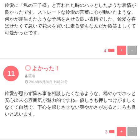
鈴愛に「私の王子様」と言われた時のハッとしたような表情が
良かったです。ストレートな鈴愛の言葉に心が動いたような、
何かが芽生えたような予感をさせる良い表情でした。鈴愛を喜
ばせたくて急いで花火を買いに走る姿もなんだか微笑ましくて
可愛かったです。
4
+
-
%
100%
Complete
Complete
よかった！
11
匿名
2018年5月26日 19時23分
鈴愛が思わず悩み事を相談したくなるような、穏やかでホッと
安心出来る雰囲気が魅力的ですね。優しさも押しつけがましく
なくて自然で、下心を感じさせない爽やかさがあるところも良
いと思います。
3
+
-
%
100%
Complete
Complete