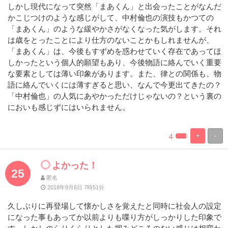
しかし現代になって突然「まあくん」と出会ったことがなんだ
かこじつけのような感じがして、中村倫也の演技もかつての
「まあくん」のような緩やかさがなくなった気がします。それ
は歳をとったことにより仕方のないことかもしれませんが、
「まあくん」は、今後もすずめを惑わせていく存在であってほ
しかったという個人的願望もあり、今後物語に絡んでいく重要
な要素としては薄い印象があります。また、律との関係も、物
語に絡んでいくには薄すぎると思い、なんで今更出てきたの？
「中村倫也」の人気にあやかっただけじゃないの？という裏の
においも感じずにはいられません。
4
+
-
%
100%
Complete
Complete
よかった！
25
匿名
2018年9月6日 7時51分
久しぶりに再登場して懐かしさを覚えたと同時に社会人の設定
になった事もあってか以前よりも喋り方がしっかりした印象で