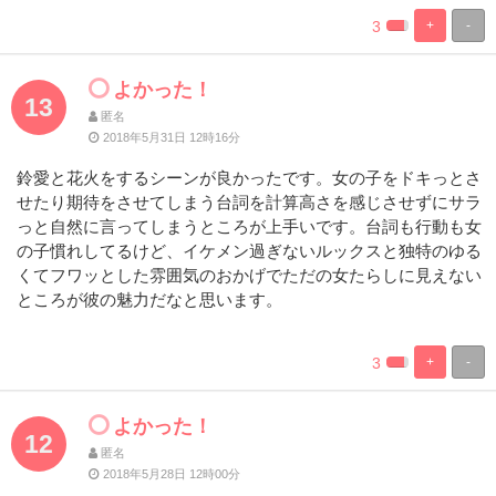
3
+
-
%
100%
Complete
Complete
よかった！
13
匿名
2018年5月31日 12時16分
鈴愛と花火をするシーンが良かったです。女の子をドキっとさ
せたり期待をさせてしまう台詞を計算高さを感じさせずにサラ
っと自然に言ってしまうところが上手いです。台詞も行動も女
の子慣れしてるけど、イケメン過ぎないルックスと独特のゆる
くてフワッとした雰囲気のおかげでただの女たらしに見えない
ところが彼の魅力だなと思います。
3
+
-
%
100%
Complete
Complete
よかった！
12
匿名
2018年5月28日 12時00分