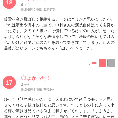
18
匿名
2018年6月6日 12時17分
鈴愛を突き飛ばして拒絶するシーンはどうかと思いましたが、
それは演出や脚本の問題で、中村さんの演技自体はとても良か
ったです。女の子の扱いには慣れているはずの正人が戸惑った
ような余裕がなさそうな表情をしていて、鈴愛の思いを受け入
れたいけど鈴愛と律のことを思って突き放してしまう、正人の
葛藤が短いシーンでもちゃんと伝わってきました。
3
+
-
%
100%
Complete
Complete
よかった！
17
匿名
2018年6月6日 7時18分
ゆっくり話す感じがこうゆう人まれにいて尚且つモテると思わ
せてくれる演技は抜群だと思います。すっと心の中に入って来
る様な演技は見ている側まで和ませてくれます。「しようよ、
花火」と言うセリフも頭の中に自然に入って来て何気ない一言