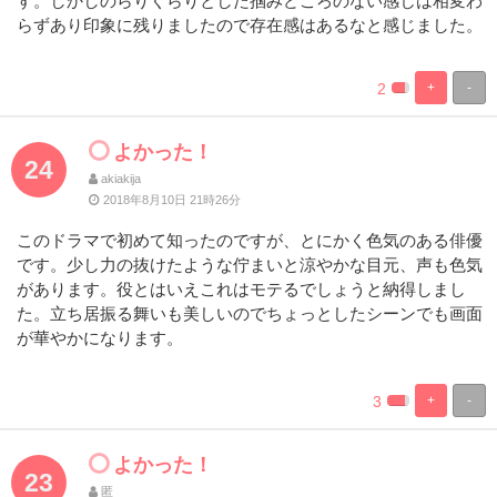
す。しかしのらりくらりとした掴みどころのない感じは相変わ
らずあり印象に残りましたので存在感はあるなと感じました。
2
+
-
%
100%
Complete
Complete
よかった！
24
akiakija
2018年8月10日 21時26分
このドラマで初めて知ったのですが、とにかく色気のある俳優
です。少し力の抜けたような佇まいと涼やかな目元、声も色気
があります。役とはいえこれはモテるでしょうと納得しまし
た。立ち居振る舞いも美しいのでちょっとしたシーンでも画面
が華やかになります。
3
+
-
%
100%
Complete
Complete
よかった！
23
匿