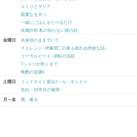
エミリとマリア
親愛なる夫へ
一緒にごはんをたべるだけ
未婚詐欺 私の知らない彼の顔
金曜日
名探偵のままでいて
ストレンジ -伊藤潤二の夜も眠れぬ奇妙な話-
リーガルビート -逆転の法廷
Tシャツが乾くまで
晩酌の流儀5
土曜日
ミッドナイト屋台2～ル・モンドゥ
告白－25年目の秘密－
月～金
風、薫る