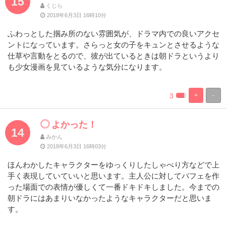
15
くじら
2018年6月3日 16時10分
ふわっとした掴み所のない雰囲気が、ドラマ内での良いアクセ
ントになっています。さらっと女の子をキュンとさせるような
仕草や言動をとるので、彼が出ているときは朝ドラというより
も少女漫画を見ているような気分になります。
3
+
-
%
100%
Complete
Complete
よかった！
14
みかん
2018年6月3日 16時03分
ほんわかしたキャラクターをゆっくりしたしゃべり方などで上
手く表現していていいと思います。主人公に対してパフェを作
った場面での表情が優しくて一番ドキドキしました。今までの
朝ドラにはあまりいなかったようなキャラクターだと思いま
す。