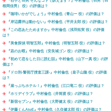
『石子と羽男 そんなコトで訴えます？』中村倫也（羽男（羽
根岡佳男） 役）の評価は？
『珈琲いかがでしょう』中村倫也（青山ー 役）の評価は？
『岸辺露伴は動かない』中村倫也（平井太郎 役）の評価は？
『この恋あたためますか』中村倫也（浅羽拓実 役）の評価
は？
『美食探偵 明智五郎』中村倫也（明智五郎 役）の評価は？
『凪のお暇』中村倫也（安良城ゴン 役）の評価は？
『初めて恋をした日に読む話』中村倫也（山下一真 役）の評
価は？
『ドロ刑-警視庁捜査三課-』中村倫也（皇子山隆 役）の評価
は？
『崖っぷちホテル！』中村倫也（江口竜二 役）の評価は？
『ホリデイラブ』中村倫也（井筒渡 役）の評価は？
『新宿セブン』中村倫也（大野健太 役）の評価は？
『伊藤くんAtoE』中村倫也（久住健太郎 役）の評価は？