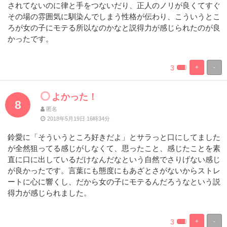
されてないのに律と手をつないだり、正人のノリが良くてすぐ
その場の雰囲気に馴染んでしまう性格が伝わり、こういうとこ
ろが女の子にモテる所以なのかなと説得力が感じられたのが良
かったです。
3
+
-
%
100%
Complete
Complete
よかった！
8
匿名
2018年5月19日 16時34分
鈴愛に「そういうところ好きだよ」とサラっと口にしてました
が全然狙ってる感じがしなくて、思ったこと、感じたことを素
直に口に出しているだけなんだなという自然でさりげない感じ
が良かったです。言葉にも態度にもあざとさがないからストレ
ートに心に響くし、だから女の子にモテるんだろうなという説
得力が感じられました。
3
+
-
%
100%