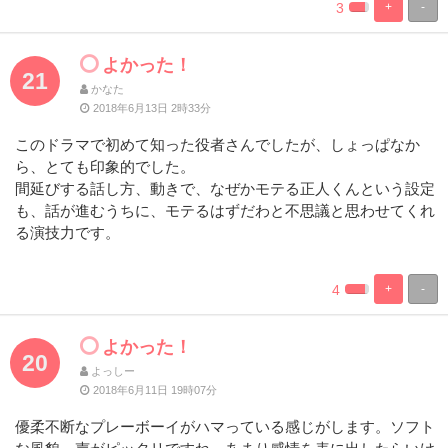
3
+
-
%
100%
Complete
Complete
よかった！
21
かなた
2018年6月13日 2時33分
このドラマで初めて知った役者さんでしたが、しょっぱなか
ら、とても印象的でした。
間延びする話し方、動きで、なぜかモテる正人くんという設定
も、話が進むうちに、モテるはずだわと不思議と思わせてくれ
る演技力です。
4
+
-
%
100%
Complete
Complete
よかった！
20
よっしー
2018年6月11日 19時07分
優柔不断なプレーボーイがハマっている感じがします。ソフト