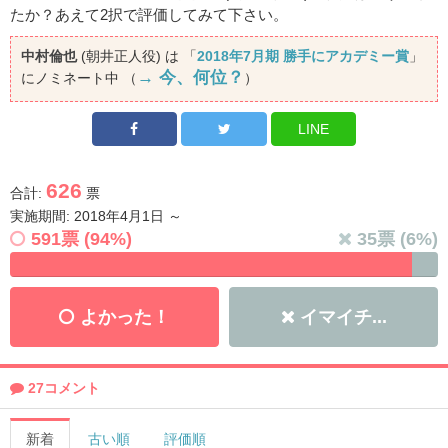
たか？あえて2択で評価してみて下さい。
中村倫也
(朝井正人役) は 「
2018年7月期 勝手にアカデミー賞
」
→ 今、何位？
にノミネート中 （
）
LINE
626
合計:
票
実施期間: 2018年4月1日 ～
591
票 (
94
%)
35
票 (
6
%)
よかった！
イマイチ...
27コメント
新着
古い順
評価順