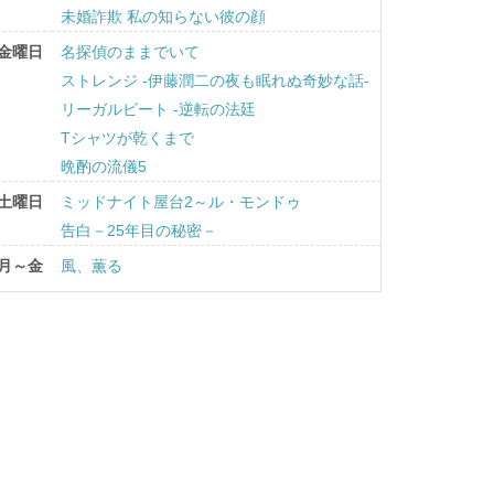
未婚詐欺 私の知らない彼の顔
金曜日
名探偵のままでいて
ストレンジ -伊藤潤二の夜も眠れぬ奇妙な話-
リーガルビート -逆転の法廷
Tシャツが乾くまで
晩酌の流儀5
土曜日
ミッドナイト屋台2～ル・モンドゥ
告白－25年目の秘密－
月～金
風、薫る