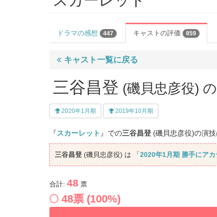
スカーレット
ドラマの感想
キャストの評価
447
859
キャスト一覧に戻る
三谷昌登
(磯貝忠彦役)
2020年1月期
2019年10月期
『
スカーレット
』での
三谷昌登
(磯貝忠彦役)の演
三谷昌登
(磯貝忠彦役) は 「
2020年1月期 勝手にア
48
合計:
票
48
票 (
100
%)