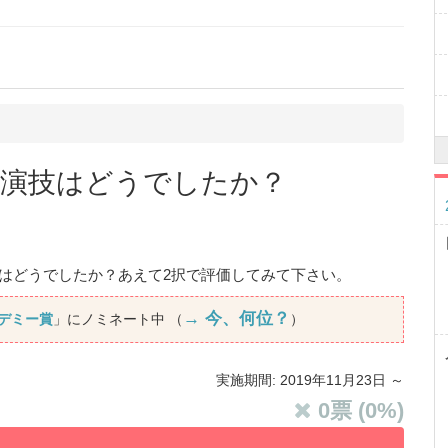
 の演技はどうでしたか？
技はどうでしたか？あえて2択で評価してみて下さい。
→ 今、何位？
カデミー賞
」にノミネート中 （
）
実施期間: 2019年11月23日 ～
0
票 (
0
%)