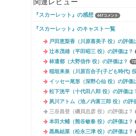
関連レビュー
『スカーレット』の感想
447コメント
『スカーレット』のキャスト一覧
戸田恵梨香（川原喜美子 役）の評価
辻本茂雄（平田昭三 役）の評価は？
林遣都（大野信作 役）の評価は？
7
稲垣来泉（川原百合子(子ども時代) 
イッセー尾形（深野心仙 役）の評価
松下洸平（十代田八郎 役）の評価は
夙川アトム（池ノ内富三郎 役）の評
三谷昌登（磯貝忠彦 役）の評価は？
本田大輔（熊谷敏春 役）の評価は？
黒島結菜（松永三津 役）の評価は？