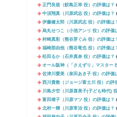
正門良規（鮫島正幸 役）の評価は？
中須翔真（川原武志 役）の評価は？
伊藤健太郎（川原武志 役）の評価は
烏丸せつこ（小池アンリ 役）の評価
村崎真彩（熊谷芽ぐみ 役）の評価は
福崎那由他（熊谷竜也 役）の評価は
松田るか（石井真奈 役）の評価は？
オール阪神（「さえずり」マスター 
佐津川愛美（泉田あき子 役）の評価
西川貴教（ジョージ富士川 役）の評
川島夕空（川原喜美子(子ども時代) 
富田靖子（川原マツ 役）の評価は？
北村一輝（川原常治 役）の評価は？
福田麻由子（川原百合子 役）の評価