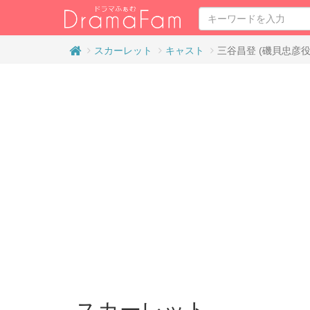
スカーレット
キャスト
三谷昌登 (磯貝忠彦役