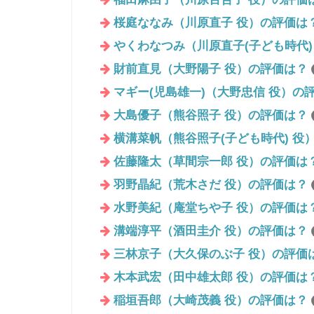
桜庭ななみ（川原直子 役）の評価は
やくわなつみ（川原直子(子ども時代)
財前直見（大野陽子 役）の評価は？
マギー(児島雄一)（大野忠信 役）の
大島優子（熊谷照子 役）の評価は？
横溝菜帆（熊谷照子(子ども時代) 役
佐藤隆太（草間宗一郎 役）の評価は
羽野晶紀（荒木さだ 役）の評価は？
水野美紀（庵堂ちや子 役）の評価は
溝端淳平（酒田圭介 役）の評価は？
三林京子（大久保のぶ子 役）の評価
木本武宏（田中雄太郎 役）の評価は
稲垣吾郎（大崎茂義 役）の評価は？