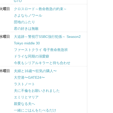
GTO
火曜日
クロスロード～救命救急の約束～
さよならノワール
団地のふたり
君の好きは無敵
水曜日
大追跡～警視庁SSBC強行犯係～ Season2
Tokyo middle 30
ファーストクライ 母子救命救急班
ドライな同期の溺愛癖
今夜もシリアルキラーと待ち合わせ
木曜日
夫婦と16歳〜狂気の隣人〜
大空港〜GATE24〜
ラストノート
夫に不倫をお願いされました
エミリとマリア
親愛なる夫へ
一緒にごはんをたべるだけ