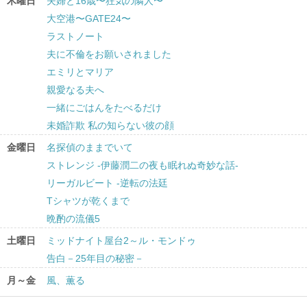
木曜日
夫婦と16歳〜狂気の隣人〜
大空港〜GATE24〜
ラストノート
夫に不倫をお願いされました
エミリとマリア
親愛なる夫へ
一緒にごはんをたべるだけ
未婚詐欺 私の知らない彼の顔
金曜日
名探偵のままでいて
ストレンジ -伊藤潤二の夜も眠れぬ奇妙な話-
リーガルビート -逆転の法廷
Tシャツが乾くまで
晩酌の流儀5
土曜日
ミッドナイト屋台2～ル・モンドゥ
告白－25年目の秘密－
月～金
風、薫る