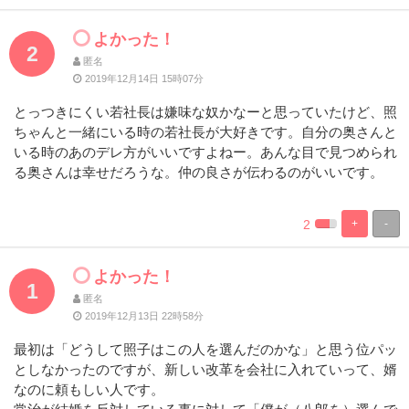
Complete
Complete
よかった！
2
匿名
2019年12月14日 15時07分
とっつきにくい若社長は嫌味な奴かなーと思っていたけど、照
ちゃんと一緒にいる時の若社長が大好きです。自分の奥さんと
いる時のあのデレ方がいいですよねー。あんな目で見つめられ
る奥さんは幸せだろうな。仲の良さが伝わるのがいいです。
2
+
-
%
100%
Complete
Complete
よかった！
1
匿名
2019年12月13日 22時58分
最初は「どうして照子はこの人を選んだのかな」と思う位パッ
としなかったのですが、新しい改革を会社に入れていって、婿
なのに頼もしい人です。