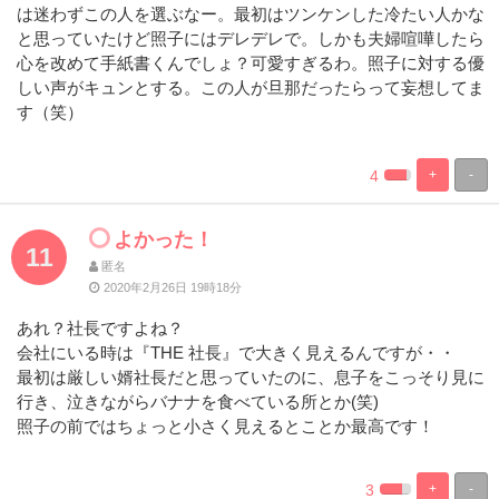
は迷わずこの人を選ぶなー。最初はツンケンした冷たい人かな
と思っていたけど照子にはデレデレで。しかも夫婦喧嘩したら
心を改めて手紙書くんでしょ？可愛すぎるわ。照子に対する優
しい声がキュンとする。この人が旦那だったらって妄想してま
す（笑）
4
+
-
%
100%
Complete
Complete
よかった！
11
匿名
2020年2月26日 19時18分
あれ？社長ですよね？
会社にいる時は『THE 社長』で大きく見えるんですが・・
最初は厳しい婿社長だと思っていたのに、息子をこっそり見に
行き、泣きながらバナナを食べている所とか(笑)
照子の前ではちょっと小さく見えるとことか最高です！
3
+
-
%
100%