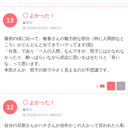
よかった！
13
匿名
2020年3月20日 13時51分
最初の頃に比べて、敏春さんの魅力的な部分（特に人間的なと
ころ）がどんどんと出てきてハマってます(笑)
「社長」であり「一人の人間」なんですが、照子にはかなわな
かったり、酔っぱらいながら武志に思いをはせたりと「良い
な」って思います。
本田さんが、照子の前で小さく見えるのが不思議です。
3
+
-
%
100%
Complete
Complete
よかった！
12
匿名
2020年2月27日 14時03分
自分の旦那さんがハチさんか信作かこの人かって言われたら私