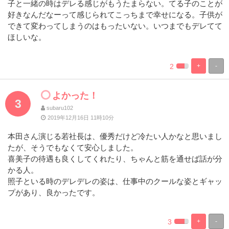
子と一緒の時はデレる感じがもうたまらない。てる子のことが
好きなんだなーって感じられてこっちまで幸せになる。子供が
できて変わってしまうのはもったいない。いつまでもデレてて
ほしいな。
2
+
-
%
100%
Complete
Complete
よかった！
3
subaru102
2019年12月16日 11時10分
本田さん演じる若社長は、優秀だけど冷たい人かなと思いまし
たが、そうでもなくて安心しました。
喜美子の待遇も良くしてくれたり、ちゃんと筋を通せば話が分
かる人。
照子といる時のデレデレの姿は、仕事中のクールな姿とギャッ
プがあり、良かったです。
3
+
-
%
100%