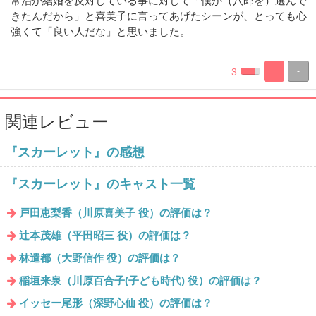
常治が結婚を反対している事に対して「僕が（八郎を）選んで
きたんだから」と喜美子に言ってあげたシーンが、とっても心
強くて「良い人だな」と思いました。
3
+
-
%
100%
Complete
Complete
関連レビュー
『スカーレット』の感想
『スカーレット』のキャスト一覧
戸田恵梨香（川原喜美子 役）の評価は？
辻本茂雄（平田昭三 役）の評価は？
林遣都（大野信作 役）の評価は？
稲垣来泉（川原百合子(子ども時代) 役）の評価は？
イッセー尾形（深野心仙 役）の評価は？