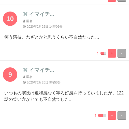
Complete
Complete
イマイチ...
10
匿名
2020年2月25日 14時09分
笑う演技、わざとかと思うくらい不自然だった…
1
+
-
%
100%
Complete
Complete
イマイチ...
9
匿名
2020年2月25日 9時58分
いつもの演技は違和感なく寧ろ好感を持っていましたが、122
話の笑い方がとても不自然でした。
1
+
-
%
100%
Complete
Complete