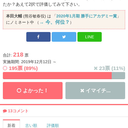
たか？あえて2択で評価してみて下さい。
本田大輔
(熊谷敏春役) は 「
2020年1月期 勝手にアカデミー賞
」
→ 今、何位？
にノミネート中 （
）
LINE
218
合計:
票
実施期間: 2019年12月12日 ～
195
票 (
89
%)
23
票 (
11
%)
よかった！
イマイチ...
13コメント
新着
古い順
評価順