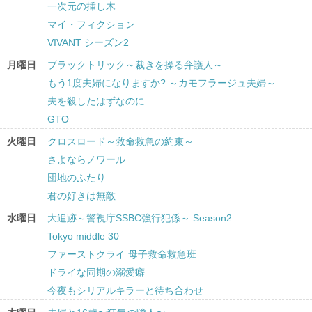
一次元の挿し木
マイ・フィクション
VIVANT シーズン2
月曜日
ブラックトリック～裁きを操る弁護人～
もう1度夫婦になりますか? ～カモフラージュ夫婦～
夫を殺したはずなのに
GTO
火曜日
クロスロード～救命救急の約束～
さよならノワール
団地のふたり
君の好きは無敵
水曜日
大追跡～警視庁SSBC強行犯係～ Season2
Tokyo middle 30
ファーストクライ 母子救命救急班
ドライな同期の溺愛癖
今夜もシリアルキラーと待ち合わせ