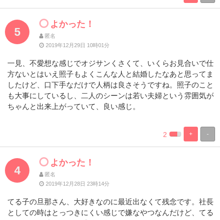
Complete
Complete
よかった！
5
匿名
2019年12月29日 10時01分
一見、不愛想な感じでオジサンくさくて、いくらお見合いで仕
方ないとはいえ照子もよくこんな人と結婚したなあと思ってま
したけど、口下手なだけで人柄は良さそうですね。照子のこと
も大事にしているし、二人のシーンは若い夫婦という雰囲気が
ちゃんと出来上がっていて、良い感じ。
2
+
-
%
100%
Complete
Complete
よかった！
4
匿名
2019年12月28日 23時14分
てる子の旦那さん、大好きなのに最近出なくて残念です。社長
としての時はとっつきにくい感じで嫌なやつなんだけど、てる