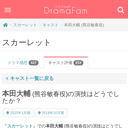
Toggle
navigation
スカーレット
キャスト
本田大輔 (熊谷敏春役)
スカーレット
ドラマ感想
キャスト評価
447
859
キャスト一覧に戻る
本田大輔
(熊谷敏春役)の演技はどうでし
たか？
2020年1月期
2019年10月期
『
スカーレット
』での
本田大輔
(熊谷敏春役)の演技はどうでし