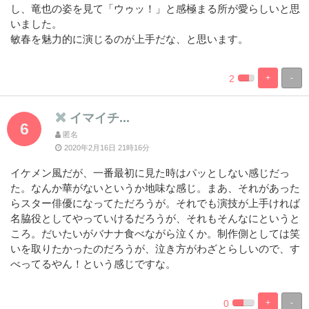
し、竜也の姿を見て「ウゥッ！」と感極まる所が愛らしいと思
いました。
敏春を魅力的に演じるのが上手だな、と思います。
2
+
-
%
100%
Complete
Complete
イマイチ...
6
匿名
2020年2月16日 21時16分
イケメン風だが、一番最初に見た時はパッとしない感じだっ
た。なんか華がないというか地味な感じ。まあ、それがあった
らスター俳優になってただろうが。それでも演技が上手ければ
名脇役としてやっていけるだろうが、それもそんなにというと
ころ。だいたいがバナナ食べながら泣くか。制作側としては笑
いを取りたかったのだろうが、泣き方がわざとらしいので、す
べってるやん！という感じですな。
0
+
-
%
100%