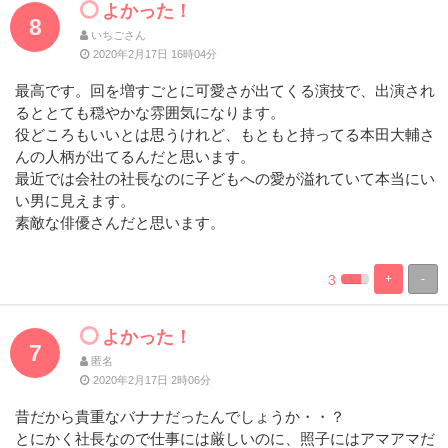
よかった！
8
いちごさん
2020年2月17日 16時04分
最高です。回を増すごとに可愛さが出てくる演技で、出演され
るととても穏やかな雰囲気になります。
役どころもいいとは思うけれど、もともと持ってる本田大輔さ
んの人柄が出てるんだと思います。
最近では会社の社長なのに子どもへの愛が溢れていて本当にい
い男に見えます。
素敵な俳優さんだと思います。
3
+
-
%
100%
Complete
Complete
よかった！
7
匿名
2020年2月17日 2時06分
昔だから貴重なバナナだったんでしょうか・・？
とにかく社長なので仕事には厳しいのに、照子にはアマアマだ